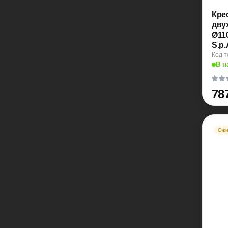
Кре
дву
Ø110
S.p.
Код т
В н
78
Ожи