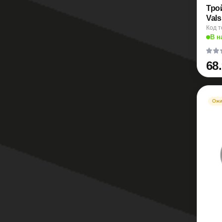
Тро
Vals
Код т
В н
68
Ожи