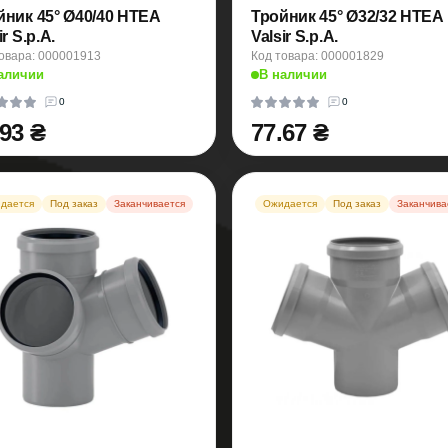
йник 45° Ø40/40 HTEA
Тройник 45° Ø32/32 HTEA
ir S.p.A.
Valsir S.p.A.
овара: 000001913
Код товара: 000001829
аличии
В наличии
0
0
.93 ₴
77.67 ₴
дается
Под заказ
Заканчивается
Ожидается
Под заказ
Заканчива