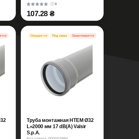
0
107.28 ₴
ется
Ожидается
Под заказ
Заканчивается
Ø32
Труба монтажная HTEM Ø32
L=2000 мм 17 dB(A) Valsir
S.p.A.
Код товара: 000003994