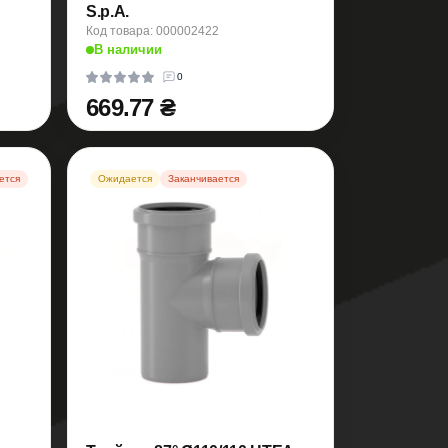
S.p.A.
Код товара: 000002422
В наличии
0
669.77 ₴
ется
Ожидается
Заканчивается