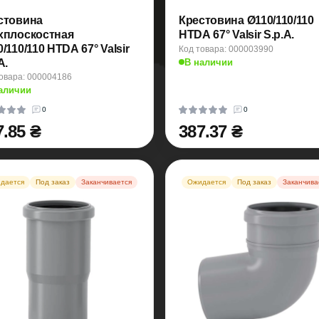
стовина
Крестовина Ø110/110/110
хплоскостная
HTDA 67° Valsir S.p.A.
/110/110 HTDA 67° Valsir
Код товара: 000003990
В наличии
A.
овара: 000004186
аличии
0
0
7.85 ₴
387.37 ₴
дается
Под заказ
Заканчивается
Ожидается
Под заказ
Заканчива