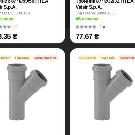
йник 87° Ø50/50 HTEA
Тройник 87° Ø32/32 HTEA
ir S.p.A.
Valsir S.p.A.
овара: 000001831
Код товара: 000001830
аличии
В наличии
0
0
3.35 ₴
77.67 ₴
дается
Под заказ
Заканчивается
Ожидается
Под заказ
Заканчива