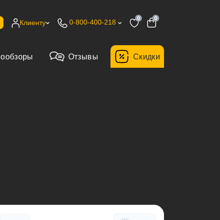
0
0
0-800-400-218
Клиенту
еообзоры
Отзывы
Cкидки