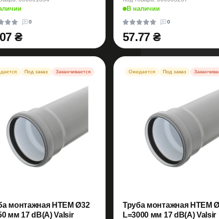
аличии
В наличии
0
0
.07 ₴
57.77 ₴
дается
Под заказ
Заканчивается
Ожидается
Под заказ
Заканчива
ба монтажная HTEM Ø32
Труба монтажная HTEM Ø
0 мм 17 dB(A) Valsir
L=3000 мм 17 dB(A) Valsir