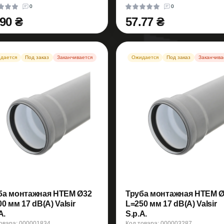
0
0
.90 ₴
57.77 ₴
дается
Под заказ
Заканчивается
Ожидается
Под заказ
Заканчива
ба монтажная HTEM Ø32
Труба монтажная HTEM 
0 мм 17 dB(A) Valsir
L=250 мм 17 dB(A) Valsir
A.
S.p.A.
овара: 000001834
Код товара: 000003287