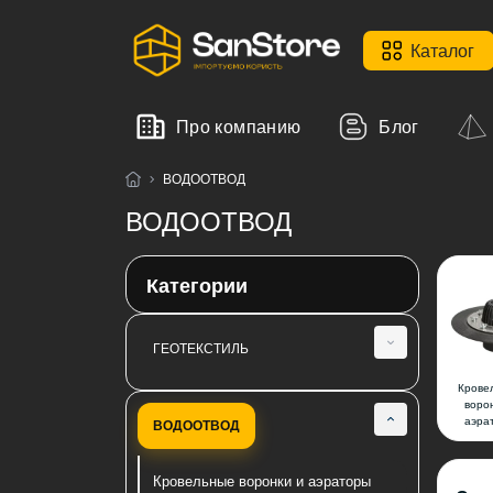
Каталог
Про компанию
Блог
ВОДООТВОД
ВОДООТВОД
Категории
ГЕОТЕКСТИЛЬ
Крове
Геотекстиль иглопробивной SanGeo
воро
аэра
ВОДООТВОД
Геотекстиль термообработанный
Fibertex
Кровельные воронки и аэраторы