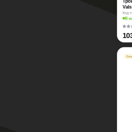
Тро
Vals
Код т
В н
10
Ожи