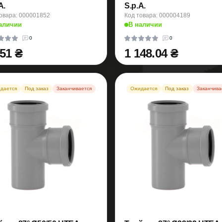
A.
S.p.A.
овара: 000001852
Код товара: 000004189
аличии
В наличии
0
0
.51 ₴
1 148.04 ₴
дается
Под заказ
Заканчивается
Ожидается
Под заказ
Заканчива