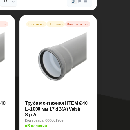
ется
Ожидается
Под заказ
Заканчивается
Ø40
Труба монтажная HTEM Ø40
L=1000 мм 17 dB(A) Valsir
S.p.A.
Код товара: 000001909
В наличии