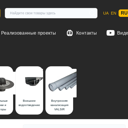
RU
UA
EN
Реализованные проекты
Контакты
Вид
льные
Внешнее
Внутренняя
нки и
водоотведение
канализация
торы
VALSIR