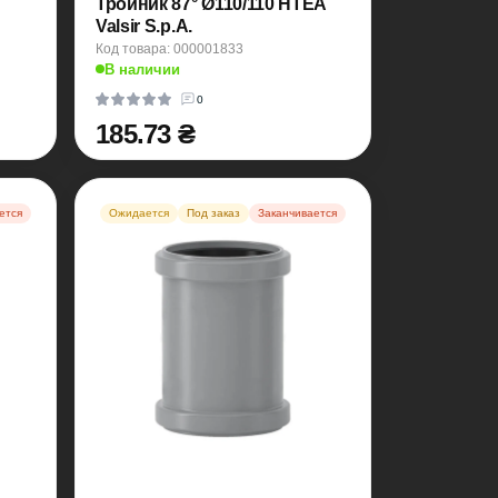
Тройник 87° Ø110/110 HTEA
Valsir S.p.A.
Код товара: 000001833
В наличии
0
185.73 ₴
ется
Ожидается
Под заказ
Заканчивается