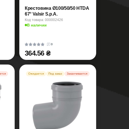
Крестовина Ø100/50/50 HTDA
67° Valsir S.p.A.
Код товара: 000002426
В наличии
0
364.56 ₴
ется
Ожидается
Под заказ
Заканчивается