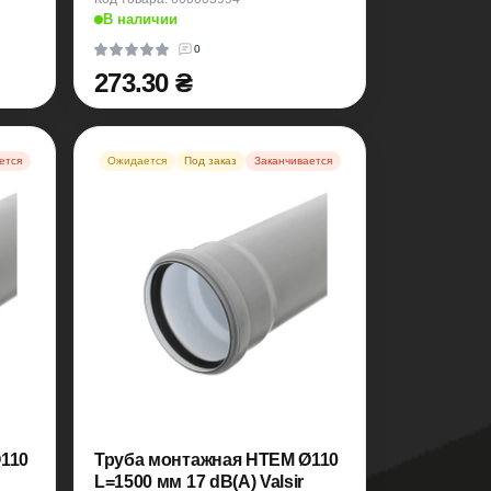
В наличии
0
273.30 ₴
ется
Ожидается
Под заказ
Заканчивается
110
Труба монтажная HTEM Ø110
L=1500 мм 17 dB(A) Valsir