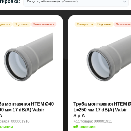
тировка:
дается
Под заказ
Заканчивается
Ожидается
Под заказ
Заканчива
ба монтажная HTEM Ø40
Труба монтажная HTEM 
0 мм 17 dB(A) Valsir
L=250 мм 17 dB(A) Valsir
A.
S.p.A.
овара: 000001910
Код товара: 000001911
аличии
В наличии