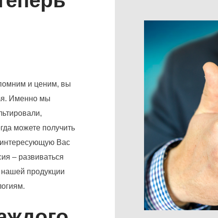
теперь
помним и ценим, вы
ья. Именно мы
льтировали,
гда можете получить
а интересующую Вас
ия – развиваться
о нашей продукции
огиям.
аждого