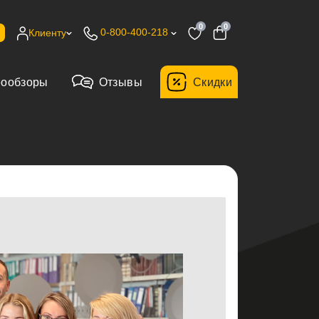
0
0
0-800-400-218
Клиенту
еообзоры
Отзывы
Cкидки