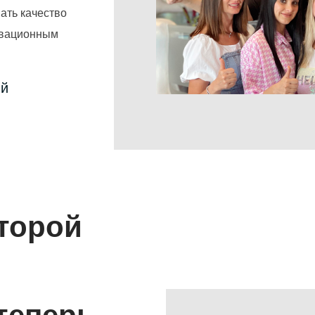
ать качество
овационным
ый
оторой