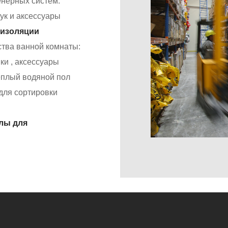
енерных систем:
ук и аксессуары
оизоляции
ства ванной комнаты:
ки , аксессуары
еплый водяной пол
для сортировки
лы для