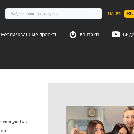
RU
UA
EN
Реализованные проекты
Контакты
Вид
с
ресующую Вас
сия –