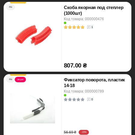
Скоба якорная под степлер
Hit
(1000шт)
Код товара: 000000476
1
807.00 ₴
Фиксатор поворота, пластик
Hit
акция
14-18
Код товара: 000000789
0
56.69 ₴
-15%