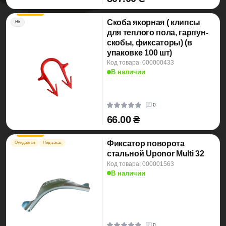
Скоба якорная ( клипсы
Hit
для теплого пола, гарпун-
скобы, фиксаторы) (в
упаковке 100 шт)
Код товара: 000000433
В наличии
0
66.00 ₴
Фиксатор поворота
Ожидается
Под заказ
стальной Uponor Multi 32
Код товара: 000001563
В наличии
0