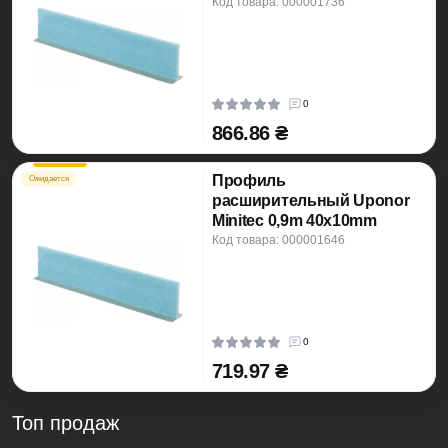
Код товара: 000001736
0
866.86 ₴
Профиль
Ожидается
расширительный Uponor
Minitec 0,9m 40x10mm
Код товара: 000001646
0
719.97 ₴
Топ продаж