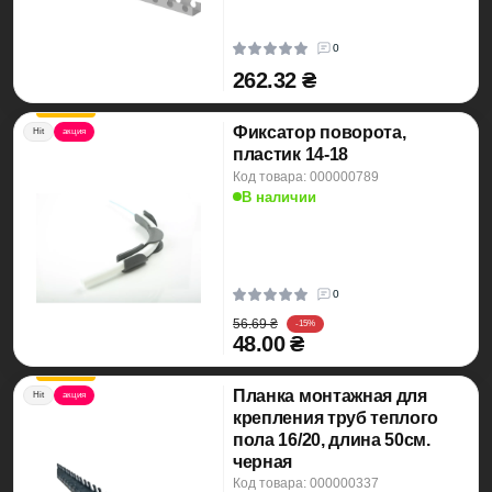
0
262.32 ₴
Фиксатор поворота,
Hit
акция
пластик 14-18
Код товара: 000000789
В наличии
0
56.69 ₴
-15%
48.00 ₴
Планка монтажная для
Hit
акция
крепления труб теплого
пола 16/20, длина 50см.
черная
Код товара: 000000337