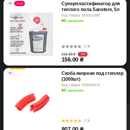
Суперпластификатор для
Hit
акция
теплого пола Sanstore, 5л
Код товара: 000001680
В наличии
0
231.00 ₴
-32%
156.00 ₴
Скоба якорная под степлер
Hit
(1000шт)
Код товара: 000000476
В наличии
1
807.00 ₴