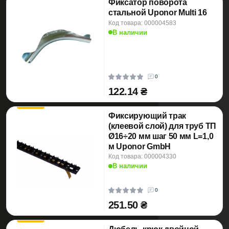
Фиксатор поворота
стальной Uponor Multi 16
Код товара: 000004583
В наличии
0
122.14 ₴
Фиксирующий трак
(клеевой слой) для труб ТП
Ø16÷20 мм шаг 50 мм L=1,0
м Uponor GmbH
Код товара: 000004330
В наличии
0
251.50 ₴