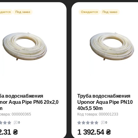
дается
Под заказ
Ожидается
Под заказ
ба водоснабжения
Труба водоснабжения
nor Aqua Pipe PN6 20x2,0
Uponor Aqua Pipe PN10
m
40x5,5 50m
овара: 000000365
Код товара: 000001233
0
0
2.31 ₴
1 392.54 ₴