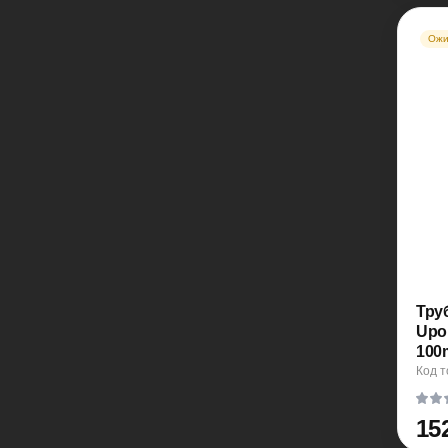
Ожи
Тру
Upo
100
Код т
15