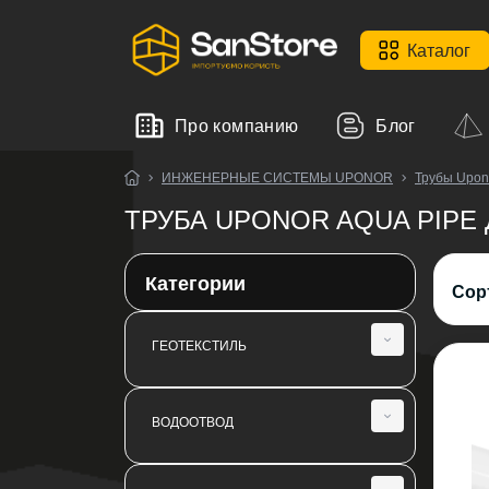
Каталог
Про компанию
Блог
ИНЖЕНЕРНЫЕ СИСТЕМЫ UPONOR
Трубы Upon
ТРУБА UPONOR AQUA PIP
Категории
Сор
ГЕОТЕКСТИЛЬ
Геотекстиль иглопробивной SanGeo
ВОДООТВОД
Геотекстиль термообработанный
Fibertex
Кровельные воронки и аэраторы