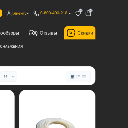
0
0
0-800-400-218
Клиенту
еообзоры
Отзывы
Cкидки
ДОСНАБЖЕНИЯ