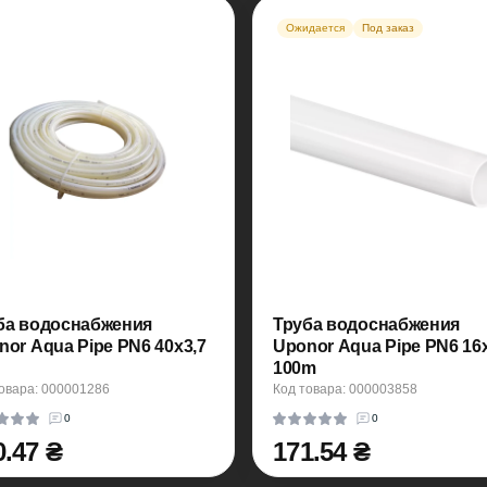
Ожидается
Под заказ
ба водоснабжения
Труба водоснабжения
nor Aqua Pipe PN6 40x3,7
Uponor Aqua Pipe PN6 16x
100m
овара: 000001286
Код товара: 000003858
0
0
0.47 ₴
171.54 ₴