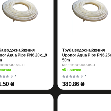
ба водоснабжения
Труба водоснабжения
nor Aqua Pipe PN6 20x1,9
Uponor Aqua Pipe PN6 25x
m
50m
овара: 000004241
Код товара: 000000524
аличии
В наличии
0
0
1.50 ₴
380.86 ₴