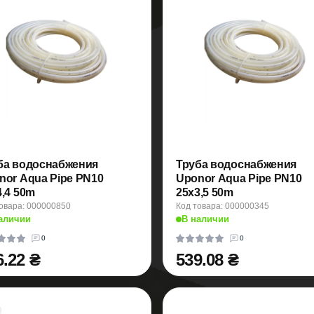
ба водоснабжения
Труба водоснабжения
nor Aqua Pipe PN10
Uponor Aqua Pipe PN10
4,4 50m
25x3,5 50m
овара: 000000850
Код товара: 000000345
аличии
В наличии
0
0
6.22 ₴
539.08 ₴