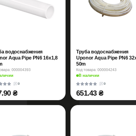
ба водоснабжения
Труба водоснабжения
nor Aqua Pipe PN6 16x1,8
Uponor Aqua Pipe PN6 32x
m
50m
овара: 000004393
Код товара: 000004243
аличии
В наличии
0
0
7.90 ₴
651.43 ₴