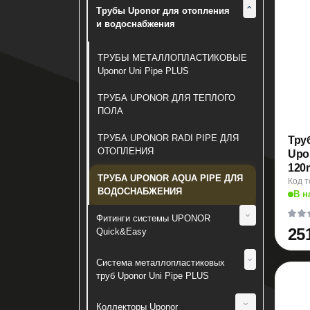
Душевые системы
Трубы Uponor для отопления
Демпферная лента
и водоснабжения
Сидения для унитаза
Комплектующие для теплого пола
Инсталляции и клавиши
ТРУБЫ МЕТАЛЛОПЛАСТИКОВЫЕ
Uponor Uni Pipe PLUS
Шкафы коллекторные DJOUL
Ершики для унитаза
ТРУБА UPONOR ДЛЯ ТЕПЛОГО
Шкафы коллекторные UPONOR
Диспенсеры и аксессуары
ПОЛА
Мусорные ведра и контейнеры
ТРУБА UPONOR RADI PIPE ДЛЯ
Тру
ОТОПЛЕНИЯ
Upo
Мусорные и сортировочные и баки
120
ТРУБА UPONOR AQUA PIPE ДЛЯ
Код т
Урны и пепельницы
ВОДОСНАБЖЕНИЯ
В н
Сантехнические сифоны, муфты и
Фитинги системы UPONOR
шланги
25
Quick&Easy
ЗАПОРНО-РЕГУЛИРУЮЩАЯ
Система металлопластиковых
ВОДОРОЗЕТКИ
АРМАТУРА
труб Uponor Uni Pipe PLUS
ЕВРОКОНУСЫ
Латунные фитинги
BIANCHI
Коллекторы Uponor
ВОДОРОЗЕТКИ MLC