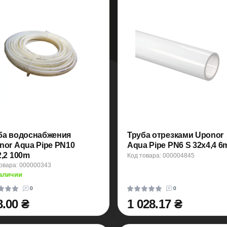
ба водоснабжения
Труба отрезками Uponor
nor Aqua Pipe PN10
Aqua Pipe PN6 S 32x4,4 6
2,2 100m
Код товара: 000004845
овара: 000000343
аличии
0
0
8.00 ₴
1 028.17 ₴