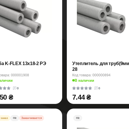
ба K-FLEX 13х18-2 РЭ
Утеплитель для труб(9мм
28
овара: 000001908
Код товара: 000000894
аличии
В наличии
0
0
.50 ₴
7.44 ₴
 заказ
Hit
Заканчивается
Hit