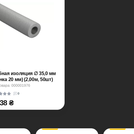
бная изоляция ∅ 35,0 мм
нка 20 мм) (2,00м, 50шт)
овара: 000001976
0
.38 ₴