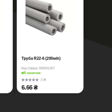
Труба R22-6 (200м/п)
Код товара: 000001307
В наличии
0
6.66 ₴