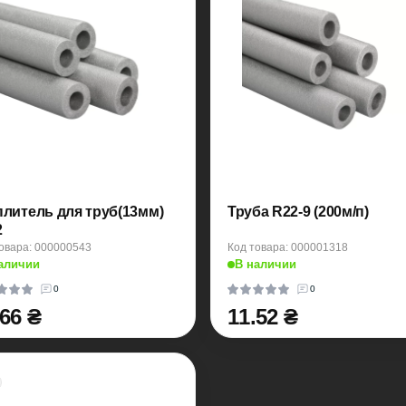
плитель для труб(13мм)
Труба R22-9 (200м/п)
2
овара: 000000543
Код товара: 000001318
аличии
В наличии
0
0
.66 ₴
11.52 ₴