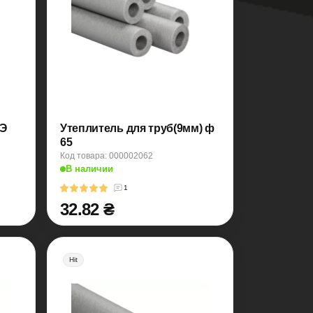
РЭ
Утеплитель для труб(9мм) ф
65
Код товара: 000002062
В наличии
1
32.82 ₴
Hit