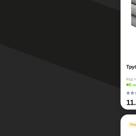
Тру
Код т
В н
11
Под