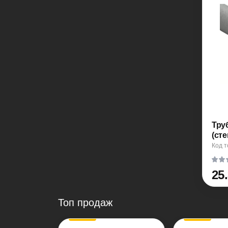
Тру
(сте
Код т
25
Топ продаж