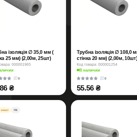
на ізоляція ∅ 35,0 мм (
Трубна ізоляція ∅ 108,0 м
стінка 25 мм) (2,00м, 25шт)
стінка 20 мм) (2,00м, 10шт
овара: 000001965
Код товара: 000001254
аличии
В наличии
0
0
.86 ₴
55.56 ₴
 заказ
Hit