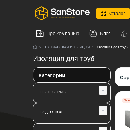
Каталог
Про компанию
Блог
ТЕХНИЧЕСКАЯ ИЗОЛЯЦИЯ
Изоляция для труб
Изоляция для труб
Категории
Сор
ГЕОТЕКСТИЛЬ
Зак
Геотекстиль иглопробивной SanGeo
ВОДООТВОД
Геотекстиль термообработанный
Fibertex
Кровельные воронки и аэраторы