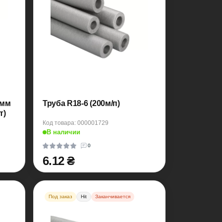
 мм
Труба R18-6 (200м/п)
т)
Код товара: 000001729
В наличии
0
6.12 ₴
Под заказ
Hit
Заканчивается