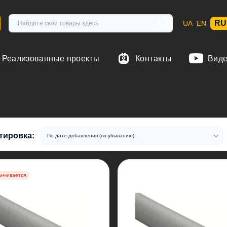
RU
UA
EN
Реализованные проекты
Контакты
Вид
тировка:
анчивается