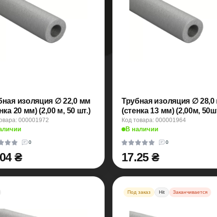
бная изоляция ∅ 22,0 мм
Трубная изоляция ∅ 28,0
нка 20 мм) (2,00 м, 50 шт.)
(стенка 13 мм) (2,00м, 50ш
овара: 000001972
Код товара: 000001964
аличии
В наличии
0
0
.04 ₴
17.25 ₴
Под заказ
Hit
Заканчивается