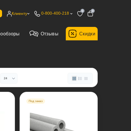
0
0
0-800-400-218
Клиенту
еообзоры
Отзывы
Cкидки
Под заказ