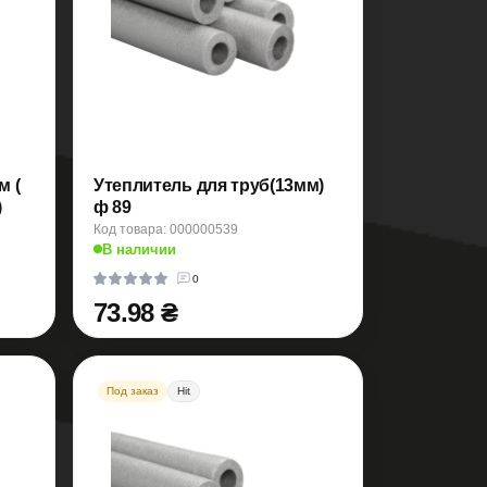
м (
Утеплитель для труб(13мм)
)
ф 89
Код товара: 000000539
В наличии
0
73.98 ₴
Под заказ
Hit