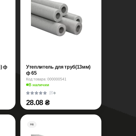
) ф
Утеплитель для труб(13мм)
ф 65
Код товара: 000000541
В наличии
0
28.08 ₴
Hit