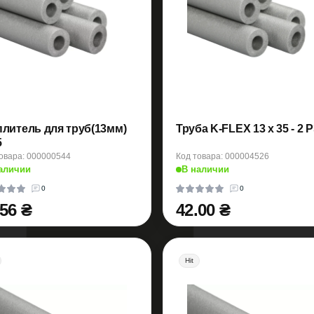
плитель для труб(13мм)
Труба K-FLEX 13 х 35 - 2 
5
овара: 000000544
Код товара: 000004526
аличии
В наличии
0
0
.56 ₴
42.00 ₴
Hit