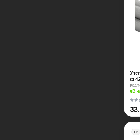
Уте
ф 4
Код т
В н
33
Hit