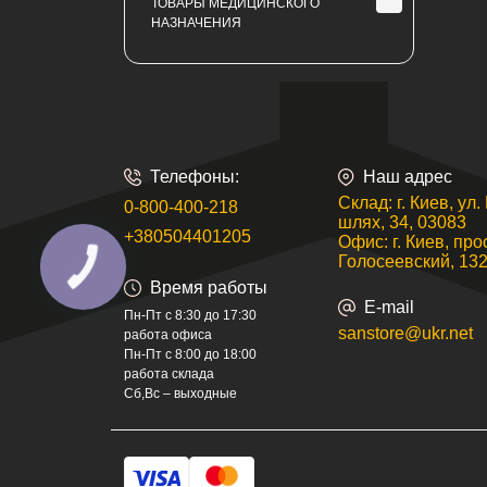
ТОВАРЫ МЕДИЦИНСКОГО
Герметики силиконовые,
НАЗНАЧЕНИЯ
акриловые, кровельные
Инвалидные коляски
Гидроизоляционные смеси,
грунтовки
Контейнеры для медицинских
отходов
Гидроизоляционные шпонки
Телефоны:
Наш адрес
Поручни для людей с
Дезинфицирующие средства
инвалидностью
Склад: г. Киев, ул
0-800-400-218
шлях, 34, 03083
Полиуретановые пены и клеи
+380504401205
Офис: г. Киев, про
Голосеевский, 132
Время работы
E-mail
Пн-Пт с 8:30 до 17:30
sanstore@ukr.net
работа офиса
Пн-Пт с 8:00 до 18:00
работа склада
Сб,Вс – выходные