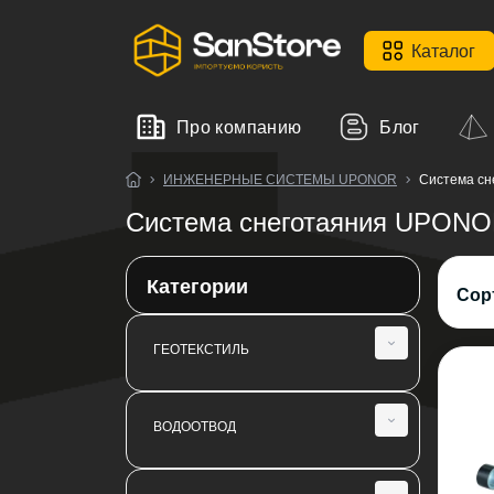
Каталог
Про компанию
Блог
ИНЖЕНЕРНЫЕ СИСТЕМЫ UPONOR
Система с
Система снеготаяния UPON
Категории
Сор
ГЕОТЕКСТИЛЬ
Геотекстиль иглопробивной SanGeo
ВОДООТВОД
Геотекстиль термообработанный
Fibertex
Кровельные воронки и аэраторы