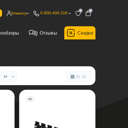
0
0
0-800-400-218
Клиенту
еообзоры
Отзывы
Cкидки
Hit