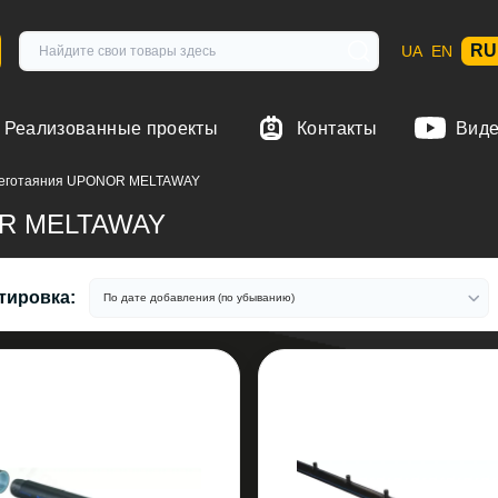
RU
UA
EN
Реализованные проекты
Контакты
Вид
неготаяния UPONOR MELTAWAY
OR MELTAWAY
тировка: