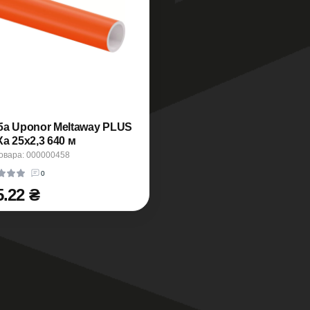
ба Uponor Meltaway PLUS
a 25x2,3 640 м
овара: 000000458
0
5.22 ₴