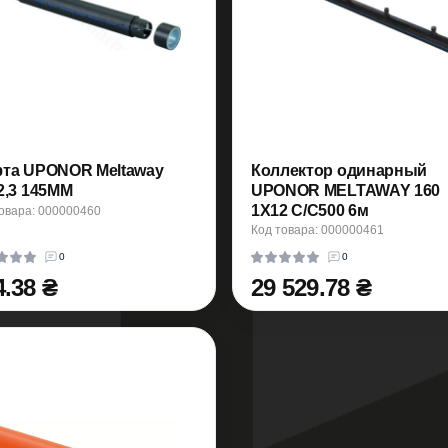
та UPONOR Meltaway
Коллектор одинарный
2,3 145MM
UPONOR MELTAWAY 160
1X12 C/C500 6м
овара: 000000460
Код товара: 000000461
0
0
4.38 ₴
29 529.78 ₴