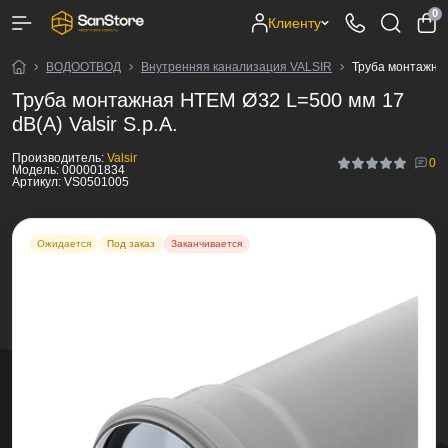
0
Клиенту
ВОДООТВОД
Внутренняя канализация VALSIR
Труба монтажная
Труба монтажная HTEM Ø32 L=500 мм 17
dB(A) Valsir S.p.A.
Производитель:
Valsir
0
Модель:
000001834
Артикул:
VS0501005
Ожидается
Под заказ
Заканчивается