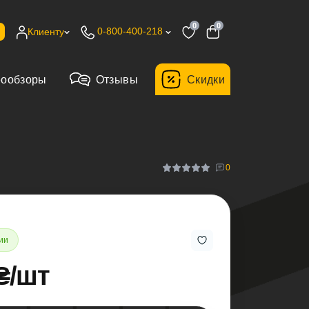
0
0
0-800-400-218
Клиенту
еообзоры
Отзывы
Cкидки
0
ии
₴/шт