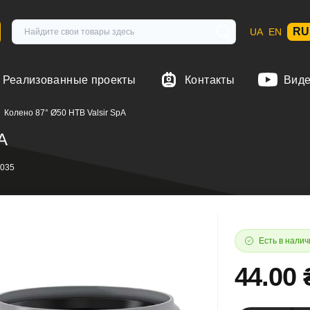
RU
UA
EN
Реализованные проекты
Контакты
Вид
Колено 87° Ø50 HTB Valsir SpA
A
035
Есть в налич
44.00 