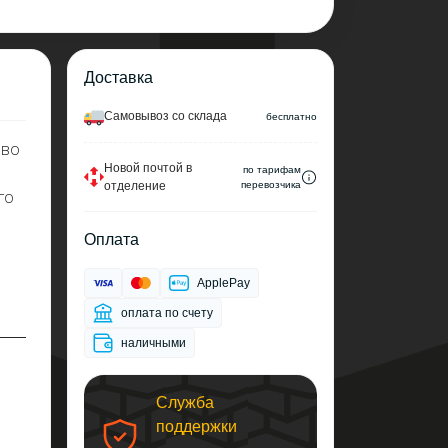
Доставка
Cамовывоз со склада
беcплатно
 во
Новой почтой в
по тарифам
отделение
перевозчика
го
Оплата
ApplePay
оплата по счету
наличными
Служба
поддержки