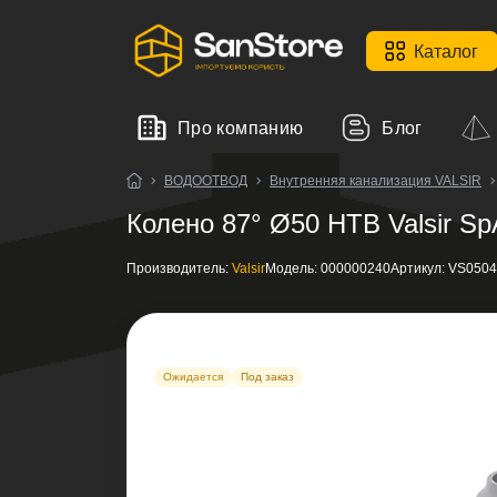
Каталог
Про компанию
Блог
ВОДООТВОД
Внутренняя канализация VALSIR
Колено 87° Ø50 HTB Valsir Sp
Производитель:
Valsir
Модель:
000000240
Артикул:
VS0504
Ожидается
Под заказ