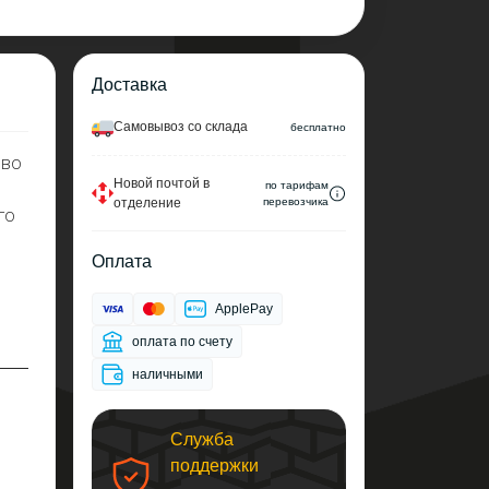
Доставка
Cамовывоз со склада
беcплатно
 во
Новой почтой в
по тарифам
отделение
перевозчика
го
Оплата
ApplePay
оплата по счету
наличными
Служба
поддержки