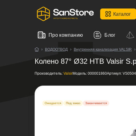
Каталог
Про компанию
Блог
ВОДООТВОД
Внутренняя канализация VALSIR
Колено 87° Ø32 HTB Valsir S.p
Производитель:
Valsir
Модель:
000001860
Артикул:
VS0504
Ожидается
Под заказ
Заканчивается