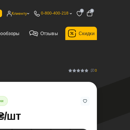
0
0
0-800-400-218
Клиенту
еообзоры
Отзывы
Cкидки
0
ии
₴/шт