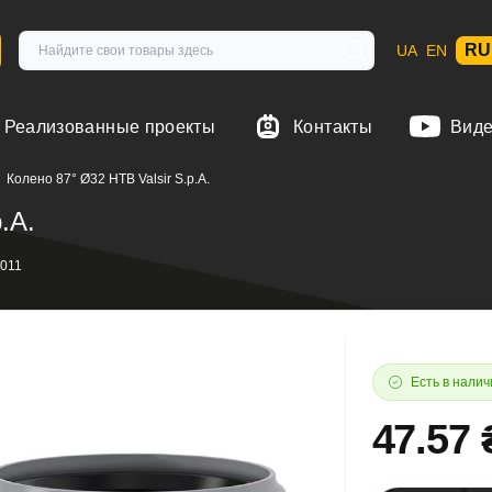
RU
UA
EN
Реализованные проекты
Контакты
Вид
Колено 87° Ø32 HTB Valsir S.p.A.
.A.
011
Есть в налич
47.57 