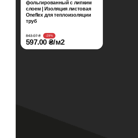
фольгированный с липким
слоем | Изоляция листовая
Oneflex для теплоизоляции
труб
843.07 ₴
-29%
597.00 ₴/м2