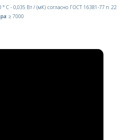
0 ° С
-
0,03
5
Вт / (мК) согласно ГОСТ 16381-77 п. 22
ара
:
≥
7000