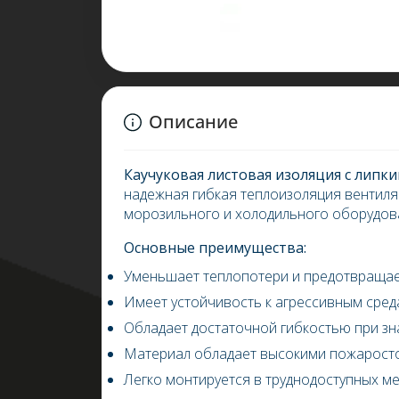
Описание
Каучуковая листовая изоляция с лип
надежная гибкая теплоизоляция вентиля
морозильного и холодильного оборудов
Основные преимущества:
Уменьшает теплопотери и предотвращае
Имеет устойчивость к агрессивным сред
Обладает достаточной гибкостью при з
Материал обладает высокими пожаростой
Легко монтируется в труднодоступных м