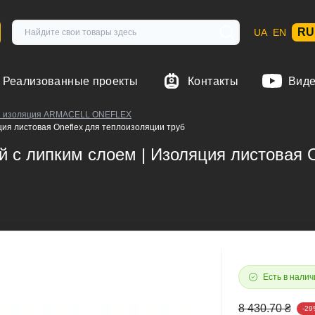
RU
UA
EN
Реализованные проекты
Контакты
Вид
ая изоляция ARMACELL ONEFLEX
ция листовая Oneflex для теплоизоляции труб
 с липким слоем | Изоляция листовая O
Есть в налич
8 430.70 ₴
-29