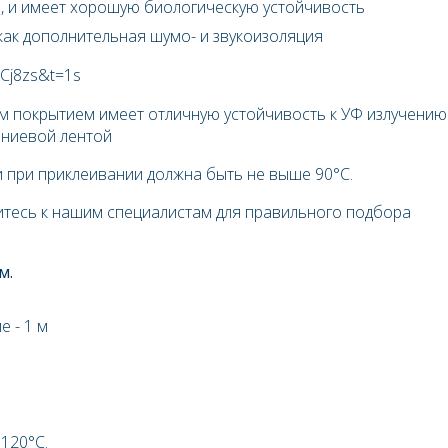
, и имеет хорошую биологическую устойчивость
ак дополнительная шумо- и звукоизоляция
LCj8zs&t=1s
м покрытием имеет отличную устойчивость к УФ излучению
иниевой лентой
 при приклеивании должна быть не выше 90°С.
итесь к нашим специалистам для правильного подбора
м.
е - 1 м
+
120
°С.