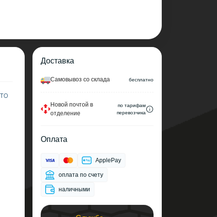
Доставка
Cамовывоз со склада
беcплатно
это
Новой почтой в
по тарифам
отделение
перевозчика
Оплата
ApplePay
оплата по счету
наличными