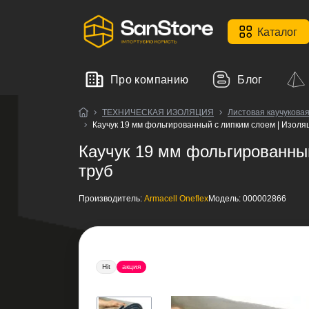
Каталог
Про компанию
Блог
ТЕХНИЧЕСКАЯ ИЗОЛЯЦИЯ
Листовая каучуков
Каучук 19 мм фольгированный с липким слоем | Изоля
Каучук 19 мм фольгированный
труб
Производитель:
Armacell Oneflex
Модель:
000002866
Hit
акция