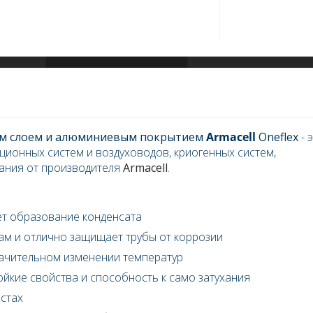
ким слоем и алюминиевым покрытием
Armacell
Oneflex
- 
ционных систем и воздуховодов, криогенных систем,
ания от производителя
Armacell
.
т образование конденсата
ам и отлично защищает трубы от коррозии
начительном изменении температур
кие свойства и способность к само затухания
естах