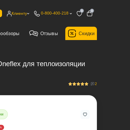
0
0
0-800-400-218
Клиенту
еообзоры
Отзывы
Cкидки
neflex для теплоизоляции
2
ии
%