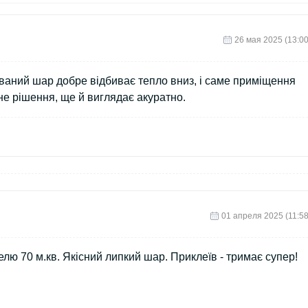
26 мая 2025 (13:00
ваний шар добре відбиває тепло вниз, і саме приміщення
е рішення, ще й виглядає акуратно.
01 апреля 2025 (11:58
телю 70 м.кв. Якісний липкий шар. Приклеїв - тримає супер!