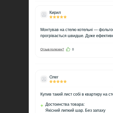
Кирил
Монтував на стелю котельні — фольго
прогрівається швидше. Дуже ефективн
Отзыв полезен?
0
Олег
Купив такий лист собі в квартиру на с
Достоинства товара:
+
Якісний липкий шар. Без запаху