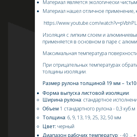
Материал является экологически чистым
Материал нашел отличное применение, к
https://www.youtube.com/watch?v=pVbhP
Изоляция с липким слоем и алюминиевы
применяется в основном в паре с алюм
Максимальная температура поверхности
При отрицательных температурах обрат
толщины изоляции.
Размер рулона толщиной 19 мм – 1х10
Форма выпуска листовой изоляции
:
Ширина рулона
: стандартное исполнени
Объем
1 стандартного рулона - 0,3 куб.м
Толщина
: 6, 9, 13, 19, 25, 32, 50 мм
Цвет:
черный
Диапазон рабочих температур
: -
4
0 ... 