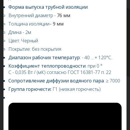
Форма выпуска трубной изоляции
:
Внутренний диаметр
-
76 мм
Толщина изоляции–
9 мм
Длина - 2м
Цвет: Черный
Покрытие: без покрытия
Диапазон рабочих температур
: -
4
0 ... +
120
°С.
Коэффициент теплопроводности
: при 0 °
С
-
0,03
5
Вт / (мК) согласно ГОСТ 16381-77 п. 22
Сопротивление диффузии водяного пара
:
≥
7000
Группа горючести:
Г1
(низкая горючесть)