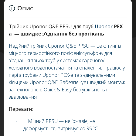
Опис
Трійник Uponor Q&E PPSU для труб
Uponor
PEX-
a — швидке з’єднання без протікань
Надійний трійник Uponor Q&E PPSU — це фітинг із
міцного термостійкого поліфенілсульфону для
з’єднання трьох труб у системах гарячого/
холодного водопостачання та опалення. Працює у
парі з трубами Uponor PEX-a та з’єднувальними
кільцями Uponor Q&E. Забезпечує швидкий монтаж
за технологією Quick & Easy без ущільнень і
зварювання.
Переваги:
·
Міцний PPSU — не іржавіє, не
деформується, витримує до 95 °C