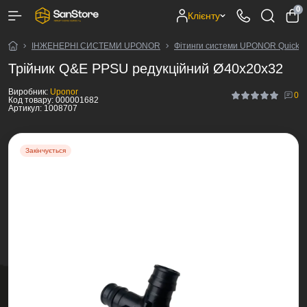
0
Клієнту
ІНЖЕНЕРНІ СИСТЕМИ UPONOR
Фітинги системи UPONOR Quick&
Трійник Q&E PPSU редукційний Ø40х20х32
Виробник:
Uponor
0
Код товару:
000001682
Артикул:
1008707
Закінчується