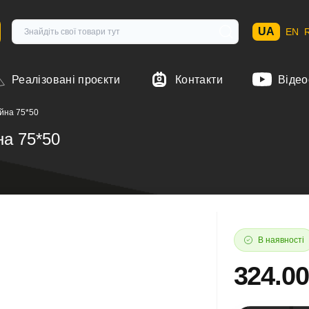
UA
EN
Реалізовані проєкти
Контакти
Відео
ейна 75*50
на 75*50
В наявності
324.0