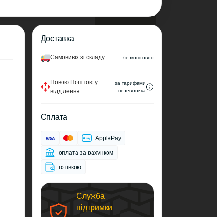
Доставка
Самовивіз зі складу
безкоштовно
Новою Поштою у
за тарифами
відділення
перевізника
Оплата
ApplePay
оплата за рахунком
готівкою
Служба
підтримки