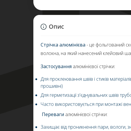
Опис
Стрічка алюмінієва
- це фольгований ск
волокна, на який нанесений клейовий шар
Застосування
алюмінієвої стрічки:
Для проклеювання швів і стиків матеріалів
прошивні)
Для герметизації з'єднувальних швів труб
Часто використовується при монтажі вен
Переваги
алюмінієвої стрічки:
Захищає від проникнення пари, вологи, 