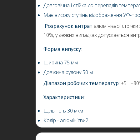
Довговічна і стійка до перепадів темпера
Має високу ступінь відображення УФ-пр
Розрахунок витрат
алюмінієвої стрічк
10%, у деяких випадках допускається витра
Форма випуску
:
Ширина 75 мм
Довжина рулону 50 м
Діапазон робочих температур
: +5... +8
Характеристики
:
Щільність 30 мкм
Колір - алюмінієвий