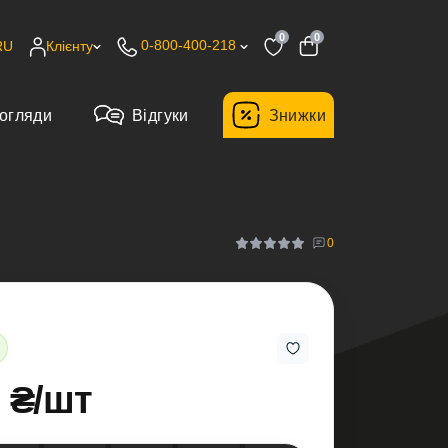
0
0
0-800-400-218
RU
Клієнту
огляди
Відгуки
Знижки
0
0 ₴/шт