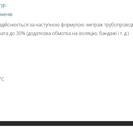
тур
оменів
и здійснюється за наступною формулою: метраж трубопровод
та до 30% (додаткова обмотка на ізоляцію, бандажі і т. д.)
0°С