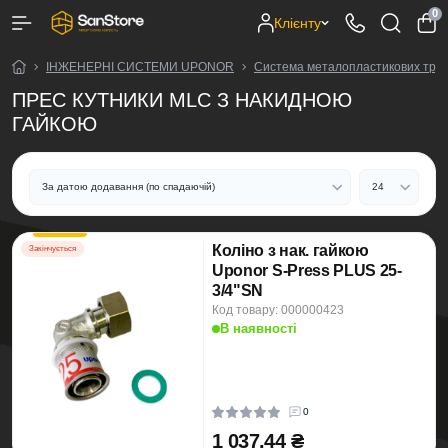
0
Клієнту
ІНЖЕНЕРНІ СИСТЕМИ UPONOR
Система металопластикових труб
ПРЕС КУТНИКИ MLC З НАКИДНОЮ
ГАЙКОЮ
Коліно з нак. гайкою
Закінчується
Uponor S-Press PLUS 25-
3/4"SN
Код товару: 000000423
В наявності
0
1 037.44 ₴