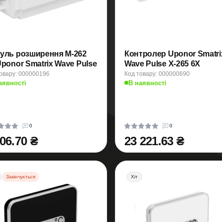
уль розширення M-262
Контролер Uponor Smatri
Uponor Smatrix Wave Pulse
Wave Pulse X-265 6X
овару: 000000196
Код товару: 000000690
аявності
В наявності
0
0
806.70 ₴
23 221.63 ₴
Закінчується
Хіт