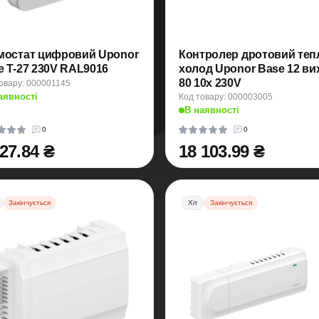
мостат цифровий Uponor
Контролер дротовий теп
e T-27 230V RAL9016
холод Uponor Base 12 вих
80 10x 230V
овару: 000001145
аявності
Код товару: 000003005
В наявності
0
0
727.84 ₴
18 103.99 ₴
Закінчується
Хіт
Закінчується