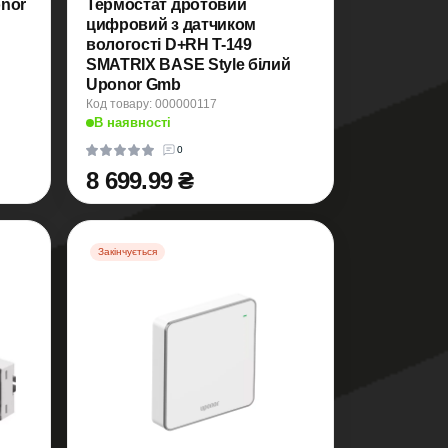
nor
Термостат дротовий
цифровий з датчиком
вологості D+RH T-149
SMATRIX BASE Style білий
Uponor Gmb
Код товару: 000000117
В наявності
0
8 699.99 ₴
Закінчується