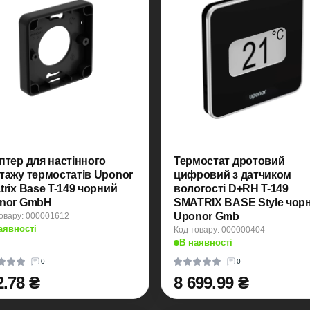
птер для настінного
Термостат дротовий
тажу термостатів Uponor
цифровий з датчиком
ix Base T-149 чорний
вологості D+RH T-149
nor GmbH
SMATRIX BASE Style чорний
Uponor Gmb
овару: 000001612
аявності
Код товару: 000000404
В наявності
0
0
2.78 ₴
8 699.99 ₴