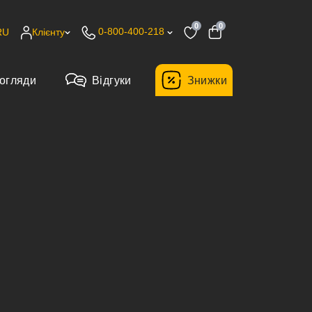
0
0
0-800-400-218
RU
Клієнту
огляди
Відгуки
Знижки