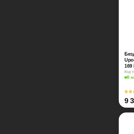
Без
Upon
169
Код т
В н
9 