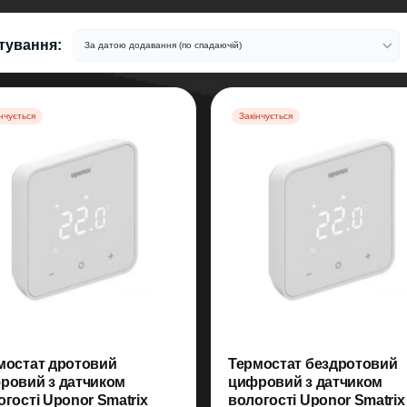
тування:
нчується
Закінчується
мостат дротовий
Термостат бездротовий
ровий з датчиком
цифровий з датчиком
огості Uponor Smatrix
вологості Uponor Smatrix