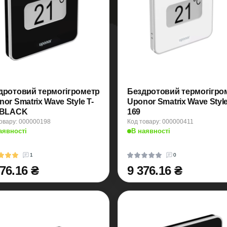
дротовий термогігрометр
Бездротовий термогігро
or Smatrix Wave Style T-
Uponor Smatrix Wave Style
 BLACK
169
овару: 000000198
Код товару: 000000411
аявності
В наявності
1
0
376.16 ₴
9 376.16 ₴