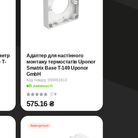
метр
Адаптер для настінного
 T-
монтажу термостатів Uponor
Smatrix Base T-149 Uponor
GmbH
Код товару: 000001613
В наявності
0
575.16 ₴
Закінчується