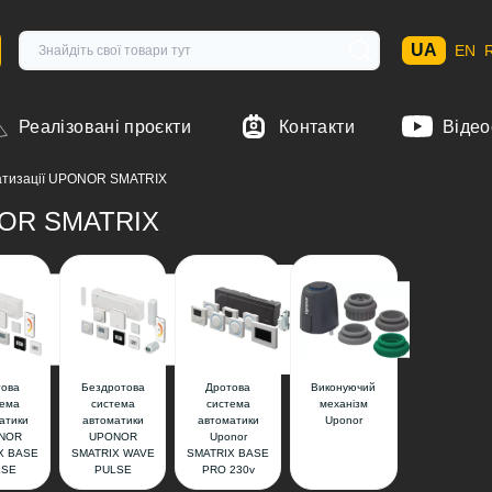
UA
EN
Реалізовані проєкти
Контакти
Відео
атизації UPONOR SMATRIX
NOR SMATRIX
това
Бездротова
Дротова
Виконуючий
тема
система
система
механізм
атики
автоматики
автоматики
Uponor
NOR
UPONOR
Uponor
X BASE
SMATRIX WAVE
SMATRIX BASE
LSE
PULSE
PRO 230v