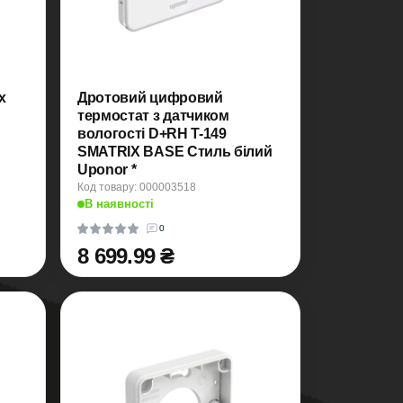
x
Дротовий цифровий
термостат з датчиком
вологості D+RH T-149
SMATRIX BASE Стиль білий
Uponor *
Код товару: 000003518
В наявності
0
8 699.99 ₴