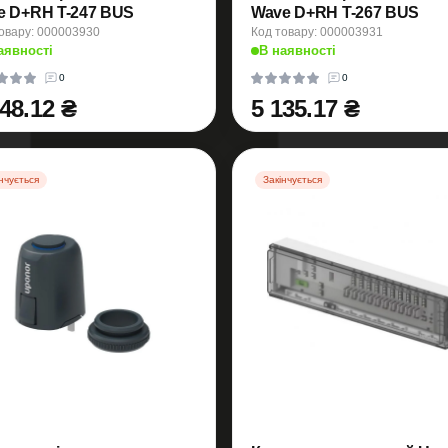
Base D+RH T-247 BUS
Wave D+RH T-267 BUS
овару: 000003930
Код товару: 000003931
аявності
В наявності
0
0
748.12 ₴
5 135.17 ₴
нчується
Закінчується