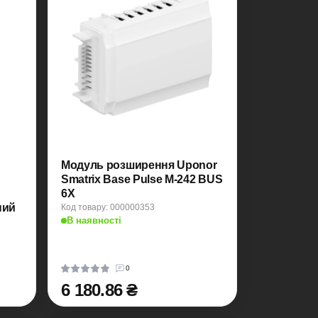
Модуль розширення Uponor
Smatrix Base Pulse M-242 BUS
6X
Код товару: 000000353
В наявності
0
6 180.86 ₴