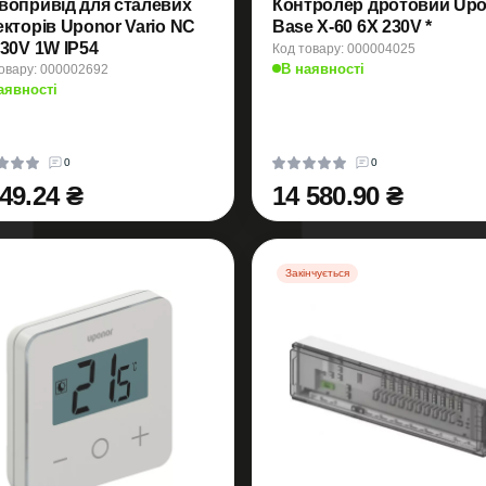
вопривід для сталевих
Контролер дротовий Upo
екторів Uponor Vario NC
Base X-60 6X 230V *
230V 1W IP54
Код товару: 000004025
В наявності
овару: 000002692
аявності
0
0
349.24 ₴
14 580.90 ₴
Закінчується