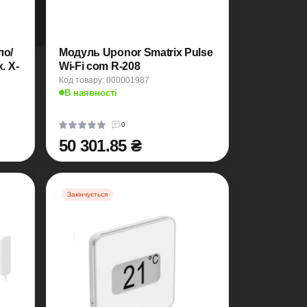
ло/
Модуль Uponor Smatrix Pulse
. X-
Wi-Fi com R-208
Код товару: 000001987
В наявності
0
50 301.85 ₴
Закінчується