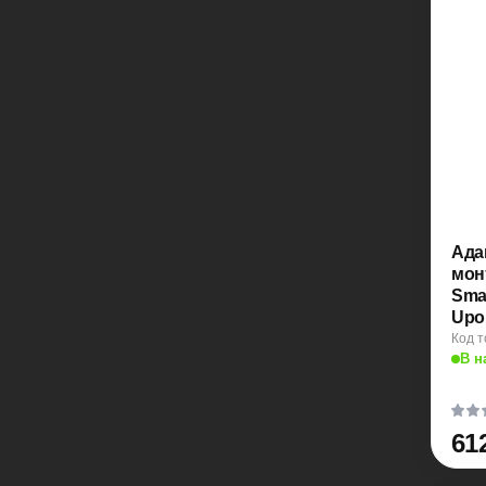
Ада
мон
Smatr
Upo
Код т
В н
61