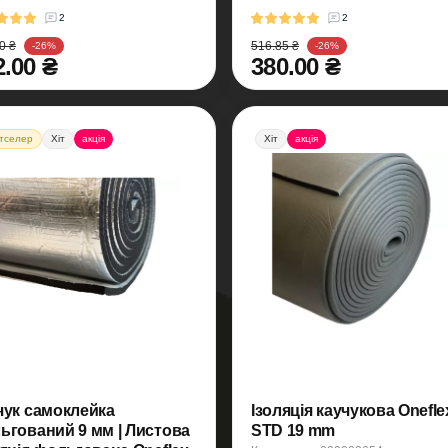
2
2
0 ₴
516.85 ₴
-26%
-26%
2.00 ₴
380.00 ₴
тселер
Хіт
акція
Хіт
акція
чук самоклейка
Ізоляція каучукова Onefle
ьгований 9 мм | Листова
STD 19 mm