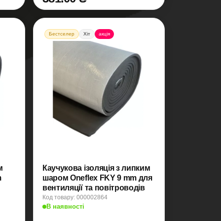
Бестселер
Хіт
акція
м
Каучукова ізоляція з липким
m
шаром Oneflex FKY 9 mm для
вентиляції та повітроводів
Код товару: 000002864
В наявності