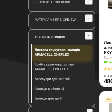
ГЕОСІТКИ, ГЕОРЕШІТКИ
Внутрішня каналізація VALSIR
Геотекстиль термооброблений
SanGreen Україна
Газонні решітки
Зовнішнє водовідведення
МАТЕРІАЛИ З ППЕ, XPE, EVA
Геотекстиль термоскріпленний
Santex Geo GREY
Матеріали з XPE
ТЕХНІЧНА ІЗОЛЯЦІЯ
Матеріали з EVA
Лис
алю
Листова каучукова ізоляція
Матеріали з ППЕ
ARMACELL ONEFLEX
Код т
ЖГУТ ущільнюючий із ППЕ
В н
Трубна каучукова ізоляція
ARMACELL ONEFLEX
Полотно ППЕ
694.0
Аксесуари для ізоляції
48
Профіль пакувальний із ППЕ
Ізоляція в оболонці
Ізоляція для труб
Бес