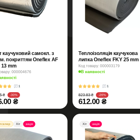
т каучуковий самокл. з
Теплоізоляція каучукова
м. покриттям Oneflex AF
липка Oneflex FKY 25 mm
FKY 13 mm
Код товару: 000003179
В наявності
овару: 000004676
аявності
1
1
5 ₴
823.83 ₴
-30%
-26%
6.00 ₴
612.00 ₴
тселер
Хіт
акція
Хіт
акція