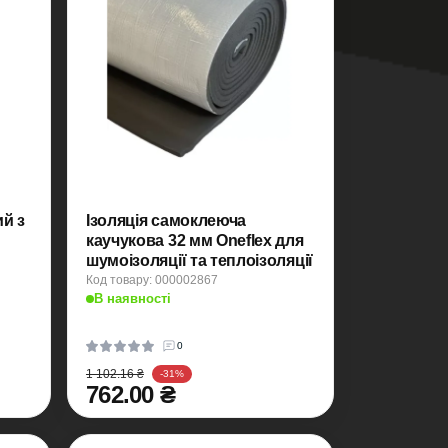
й з
Ізоляція самоклеюча
каучукова 32 мм Oneflex для
шумоізоляції та теплоізоляції
Код товару: 000002867
В наявності
0
1 102.16 ₴
-31%
762.00 ₴