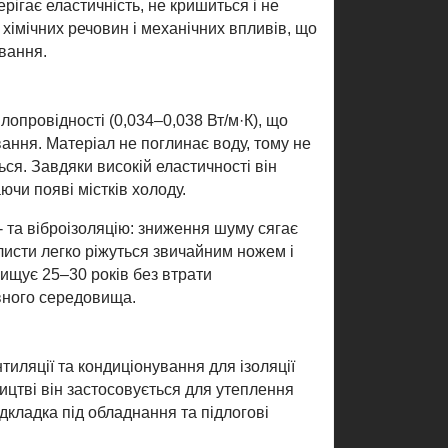
рігає еластичність, не кришиться і не
хімічних речовин і механічних впливів, що
вання.
лопровідності (0,034–0,038 Вт/м·К), що
ання. Матеріал не поглинає воду, тому не
ься. Завдяки високій еластичності він
ючи появі містків холоду.
- та віброізоляцію: зниження шуму сягає
исти легко ріжуться звичайним ножем і
ищує 25–30 років без втрати
ивного середовища.
иляції та кондиціонування для ізоляції
ництві він застосовується для утеплення
підкладка під обладнання та підлогові