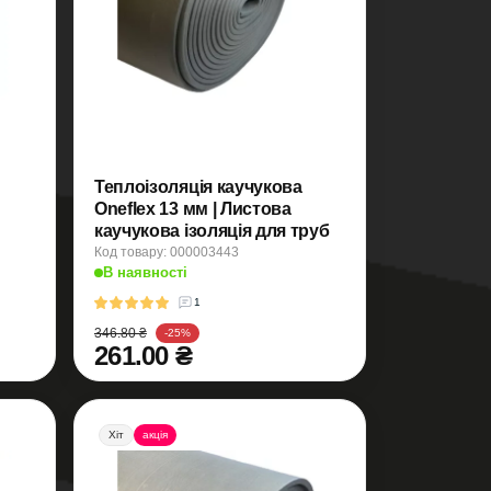
Теплоізоляція каучукова
Oneflex 13 мм | Листова
каучукова ізоляція для труб
Код товару: 000003443
В наявності
1
346.80 ₴
-25%
261.00 ₴
Хіт
акція