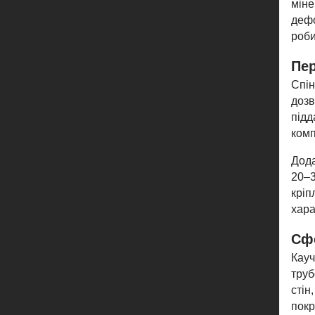
міне
дефо
роби
Пер
Спін
дозв
підд
комп
Дода
20–3
кріп
хара
Сфе
Кауч
труб
стін
покр