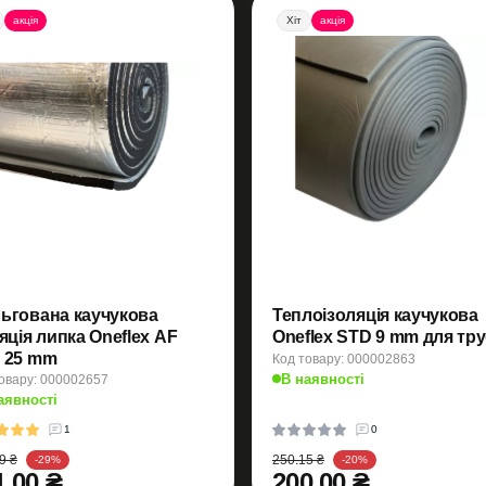
акція
Хіт
акція
ьгована каучукова
Теплоізоляція каучукова
яція липка Oneflex AF
Oneflex STD 9 mm для тр
FKY 25 mm
Код товару: 000002863
В наявності
овару: 000002657
аявності
1
0
9 ₴
250.15 ₴
-29%
-20%
1.00 ₴
200.00 ₴