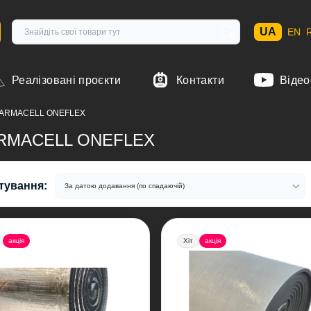
UA
EN
Реалізовані проєкти
Контакти
Відео
ія ARMACELL ONEFLEX
я ARMACELL ONEFLEX
тування:
акція
Хіт
акція