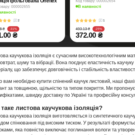
ляція фольгована Oneflex
Код товару: 000002654
В наявності
овару: 000002655
аявності
2
1
8 ₴
493.13 ₴
-31%
-25%
1.00 ₴
372.00 ₴
ова каучукова ізоляція є сучасним високотехнологічним мат
овтрат, шуму та вібрації. Вона поєднує еластичність каучук
ріалу, що забезпечує довговічність і стабільність властивост
 вам необхідно купити спінений каучук листовий, наші фах
ант за товщиною, щільністю та типом покриття. Ми пропонуєм
ифікатами, швидку доставку по Україні та професійну консу
таке листова каучукова ізоляція?
ова каучукова ізоляція виготовляється із синтетичного кауч
дом спінювання під високим тиском. У результаті формуєтьс
рками, яка повністю виключає поглинання вологи та утворен