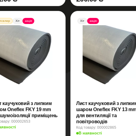
тселер
Хіт
акція
Хіт
акція
т каучуковий з липким
Лист каучуковий з липки
ом Oneflex FKY 19 mm
шаром Oneflex FKY 13 m
 шумоізоляції приміщень
для вентиляції та
повітроводів
овару: 000002653
аявності
Код товару: 000002865
В наявності