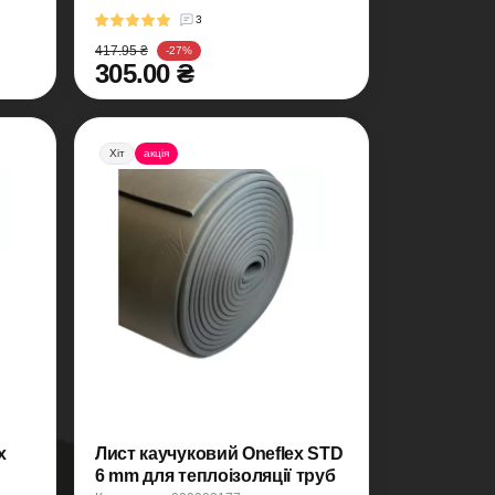
3
417.95 ₴
-27%
305.00 ₴
Хіт
акція
x
Лист каучуковий Oneflex STD
6 mm для теплоізоляції труб