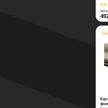
667.2
49
Бес
Кау
фол