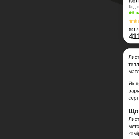
Ізо
Код т
В н
591.5
41
Лист
тепл
мате
Якщо
варі
серт
Що 
Лист
мето
комі