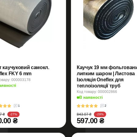
т каучуковий самокл.
Каучук 19 мм фольговани
flex FKY 6 mm
липким шаром | Листова
Ізоляція Oneflex для
овару: 000003178
аявності
теплоізоляції труб
Код товару: 000002866
В наявності
1
2
7 ₴
843.07 ₴
-27%
-29%
0.00 ₴
597.00 ₴