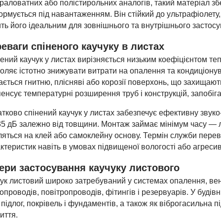
раловатних або полістирольних аналогів, такий матеріал збе
рмується під навантаженням. Він стійкий до ультрафіолету, 
ть його ідеальним для зовнішнього та внутрішнього застосу
еваги спіненого каучуку в листах
ений каучук у листах вирізняється низьким коефіцієнтом теп
оляє істотно знижувати витрати на опалення та кондиціонув
ається гнитню, плісняві або корозії поверхонь, що захищают
енсує температурні розширення труб і конструкцій, запобіга
тково спінений каучук у листах забезпечує ефективну звуко
5 дБ залежно від товщини. Монтаж займає мінімум часу — л
ляться на клей або самоклейну основу. Термін служби перев
ктеристик навіть в умовах підвищеної вологості або агрес
ри застосування каучуку листового
ук листовий широко затребуваний у системах опалення, вент
опроводів, повітропроводів, фітингів і резервуарів. У будів
, підлог, покрівель і фундаментів, а також як віброгасильна 
иття.