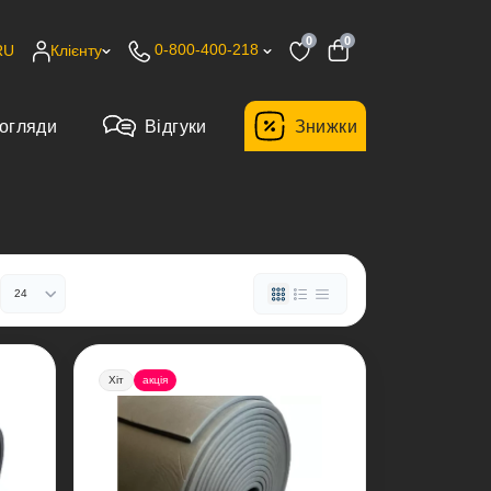
0
0
0-800-400-218
RU
Клієнту
огляди
Відгуки
Знижки
Хіт
акція