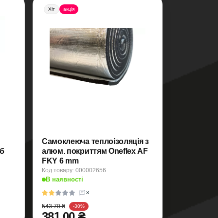
Хіт
акція
Самоклеюча теплоізоляція з
уб
алюм. покриттям Oneflex AF
FKY 6 mm
Код товару: 000002656
В наявності
3
543.70 ₴
-30%
381.00 ₴