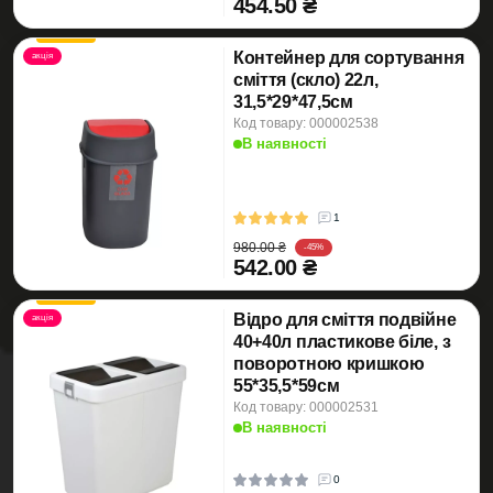
454.50 ₴
Контейнер для сортування
акція
сміття (скло) 22л,
31,5*29*47,5см
Код товару: 000002538
В наявності
1
980.00 ₴
-45%
542.00 ₴
Відро для сміття подвійне
акція
40+40л пластикове біле, з
поворотною кришкою
55*35,5*59см
Код товару: 000002531
В наявності
0