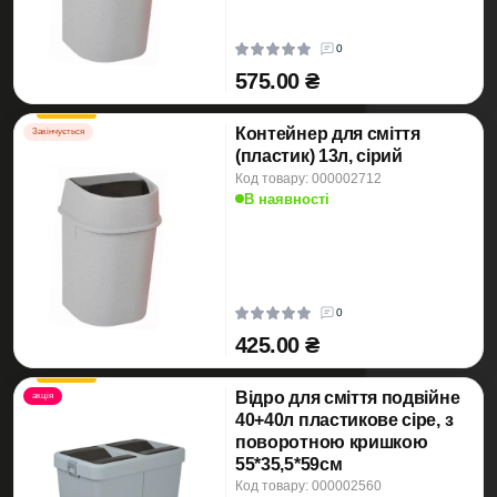
0
575.00 ₴
Контейнер для сміття
Закінчується
(пластик) 13л, сірий
Код товару: 000002712
В наявності
0
425.00 ₴
Відро для сміття подвійне
акція
40+40л пластикове сіре, з
поворотною кришкою
55*35,5*59см
Код товару: 000002560