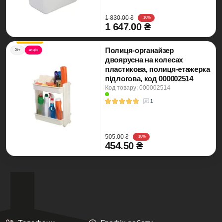
1 830.00 ₴
-10%
1 647.00 ₴
Полиця-органайзер
Хіт
акція
двоярусна на колесах
пластикова, полиця-етажерка
підлогова, код 000002514
Код товару: 000002514
1
505.00 ₴
-10%
454.50 ₴