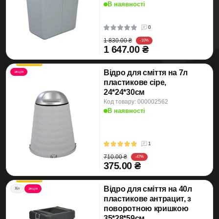
В наявності
0
1 830.00 ₴
-10%
1 647.00 ₴
Відро для сміття на 7л
акція
пластикове сіре,
24*24*30см
Код товару: 000002562
В наявності
1
710.00 ₴
-47%
375.00 ₴
Відро для сміття на 40л
Хіт
акція
пластикове антрацит, з
поворотною кришкою
35*28*59см