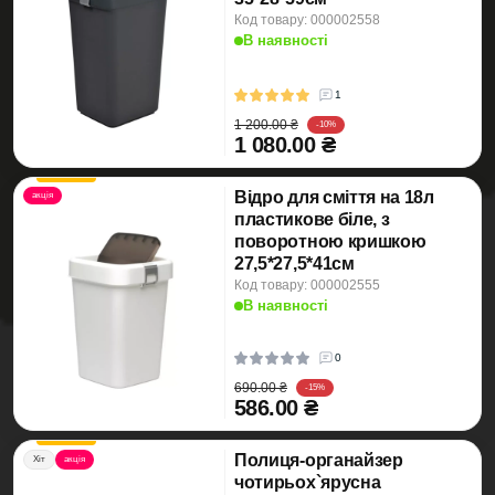
Код товару: 000002558
В наявності
1
1 200.00 ₴
-10%
1 080.00 ₴
Відро для сміття на 18л
акція
пластикове біле, з
поворотною кришкою
27,5*27,5*41см
Код товару: 000002555
В наявності
0
690.00 ₴
-15%
586.00 ₴
Полиця-органайзер
Хіт
акція
чотирьох`ярусна