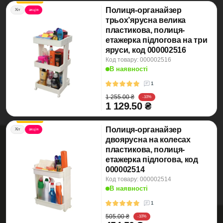
Полиця-органайзер
Хіт
акція
трьох’ярусна велика
пластикова, полиця-
етажерка підлогова на три
яруси, код 000002516
Код товару: 000002516
В наявності
1
1 255.00 ₴
-10%
1 129.50 ₴
Полиця-органайзер
Хіт
акція
двоярусна на колесах
пластикова, полиця-
етажерка підлогова, код
000002514
Код товару: 000002514
В наявності
1
505.00 ₴
-10%