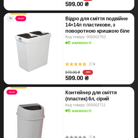
599.00 ₴
Відро для сміття подвійне
Хіт
акція
14+14л пластикове, з
поворотною кришкою біле
Код товару: 000002762
В наявності
1
970.00 ₴
-38%
599.00 ₴
Контейнер для сміття
акція
(пластик) 6л, сірий
Код товару: 000002711
В наявності
0