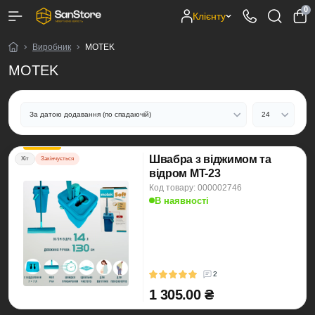
0
Клієнту
Виробник
MOTEK
MOTEK
Швабра з віджимом та
Хіт
Закінчується
відром MT-23
Код товару: 000002746
В наявності
2
1 305.00 ₴