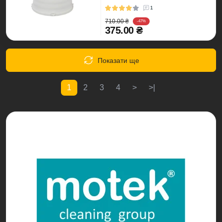
1
710.00 ₴
-47%
375.00 ₴
Показати ще
1
2
3
4
>
>|