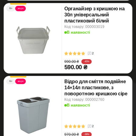
Органайзер з кришкою на
Хіт
акція
30л універсальний
пластиковий білий
Код товару: 000003019
В наявності
2
990.00 ₴
-40%
590.00 ₴
Відро для сміття подвійне
Хіт
акція
14+14л пластикове, з
поворотною кришкою сіре
Код товару: 000002760
В наявності
2
970.00 ₴
-38%