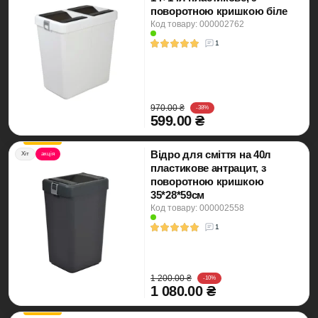
поворотною кришкою біле
Код товару: 000002762
1
970.00 ₴
-38%
599.00 ₴
Відро для сміття на 40л
Хіт
акція
пластикове антрацит, з
поворотною кришкою
35*28*59см
Код товару: 000002558
1
1 200.00 ₴
-10%
1 080.00 ₴