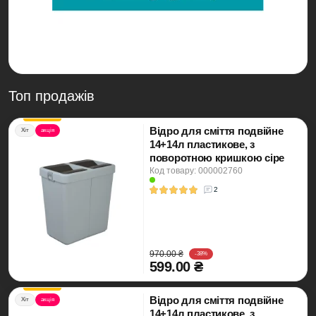
Топ продажів
Відро для сміття подвійне
Хіт
акція
14+14л пластикове, з
поворотною кришкою сіре
Код товару: 000002760
2
970.00 ₴
-38%
599.00 ₴
Відро для сміття подвійне
Хіт
акція
14+14л пластикове, з