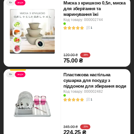
Миска з кришкою 0,5л, миска
Хіт
акція
для зберігання та
маринування їжі
Код товару: 000002744
1
120.00 ₴
-38%
75.00 ₴
Пластикова настільна
Хіт
акція
сушарка для посуду з
піддоном для збирання води
Код товару: 000002482
1
345.00 ₴
-35%
224.25 ₴