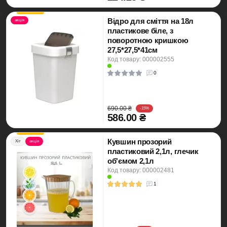
Відро для сміття на 18л
акція
пластикове біле, з
поворотною кришкою
27,5*27,5*41см
Код товару: 000002555
0
690.00 ₴
-15%
586.00 ₴
Кувшин прозорий
Хіт
акція
пластиковий 2,1л, глечик
об'ємом 2,1л
Код товару: 000002481
1