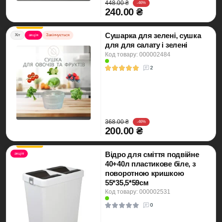
448.00 ₴
-46%
240.00 ₴
Сушарка для зелені, сушка
Хіт
акція
Закінчується
для для салату і зелені
Код товару: 000002484
2
368.00 ₴
-46%
200.00 ₴
Відро для сміття подвійне
акція
40+40л пластикове біле, з
поворотною кришкою
55*35,5*59см
Код товару: 000002531
0