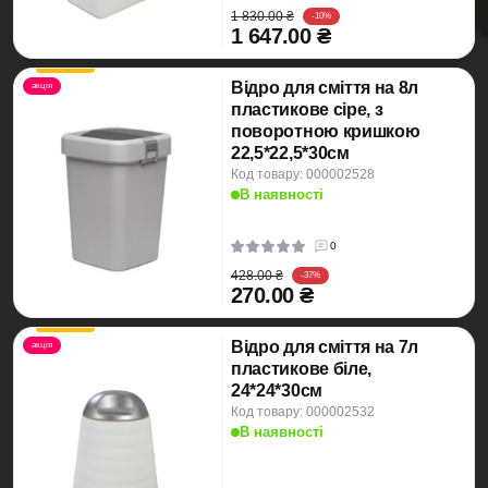
1 830.00 ₴
-10%
1 647.00 ₴
Відро для сміття на 8л
акція
пластикове сіре, з
поворотною кришкою
22,5*22,5*30см
Код товару: 000002528
В наявності
0
428.00 ₴
-37%
270.00 ₴
Відро для сміття на 7л
акція
пластикове біле,
24*24*30см
Код товару: 000002532
В наявності