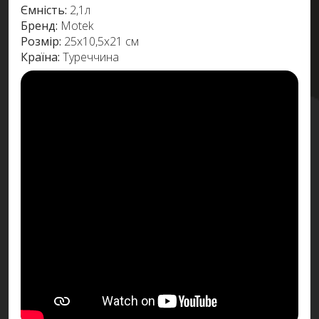
Ємність:
2,1л
Бренд:
Motek
Розмір:
25х10,5х21 см
Країна:
Туреччина