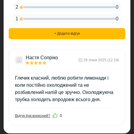
2
0
1
0
+ Додати відгук
Настя Сопріко
29 cічня 2025 (12:19)
Глечик класний, люблю робити лимонади і
коли постійно охолоджений та не
розбавлений напій це зручно. Охолоджуюча
трубка холодить впродовж всього дня.
Відгук був корисний?
0