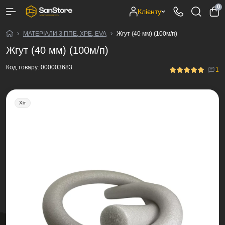
0
Клієнту
МАТЕРІАЛИ З ППЕ, XPE, EVA
Жгут (40 мм) (100м/п)
Жгут (40 мм) (100м/п)
Код товару:
000003683
1
Хіт