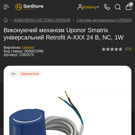
0
Клієнту
ІНЖЕНЕРНІ СИСТЕМИ UPONOR
Системи автоматизації UPONOR
Виконуючий механізм Uponor Smatrix
універсальний Retrofit A-XXX 24 В, NC, 1W
Виробник:
Uponor
0
Код товару:
000001998
Артикул:
1083575
Хіт
Закінчується