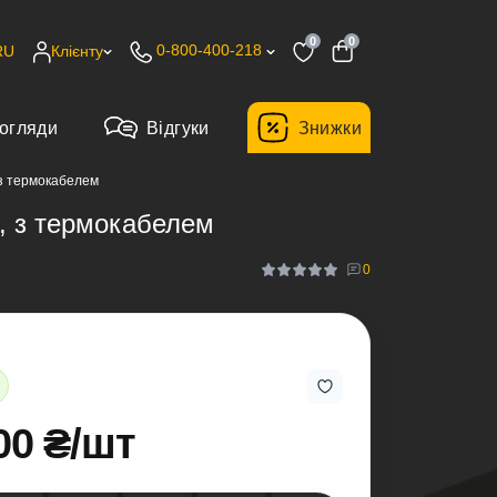
0
0
0-800-400-218
RU
Клієнту
огляди
Відгуки
Знижки
з термокабелем
, з термокабелем
0
00 ₴/шт