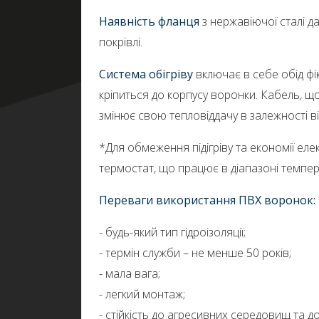
Наявність фланця
з нержавіючої сталі д
покрівлі.
Система обігріву
включає в себе обід фік
кріпиться до корпусу воронки. Кабель, щ
змінює свою тепловіддачу в залежності 
*Для обмеження підігріву та економії ел
термостат, що працює в діапазоні темпера
Переваги використання ПВХ воронок:
- будь-який тип гідроізоляції;
- термін служби – не менше 50 років;
- мала вага;
- легкий монтаж;
- стійкість до агресивних середовищ та д