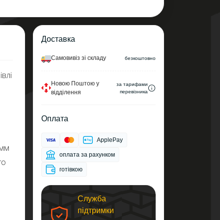
Доставка
Самовивіз зі складу
безкоштовно
івлі
Новою Поштою у
за тарифами
відділення
перевізника
Оплата
ApplePay
 мм
оплата за рахунком
го
готівкою
Служба
підтримки