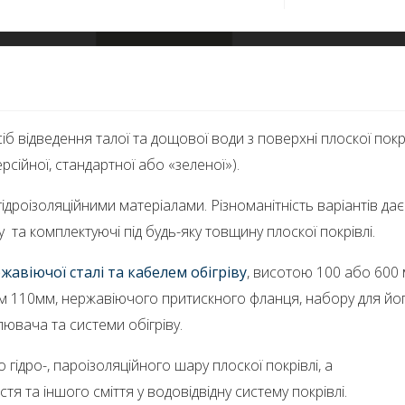
б відведення талої та дощової води з поверхні плоскої покр
рсійної, стандартної або «зеленої»).
дроізоляційними матеріалами. Різноманітність варіантів дає
 та комплектуючі під будь-яку товщину плоскої покрівлі.
авіючої сталі та кабелем обігріву
, висотою 100 або 600
ром 110мм, нержавіючого притискного фланця, набору для йо
лювача та системи обігріву.
гідро-, пароізоляційного шару плоскої покрівлі, а
 та іншого сміття у водовідвідну систему покрівлі.