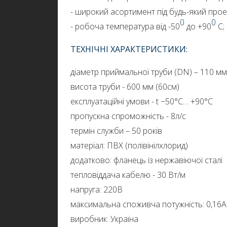
- широкий асортимент під будь-який прое
0
0
- робоча температура від -50
до +90
С;
ТЕХНІЧНІ ХАРАКТЕРИСТИКИ:
діаметр приймальної труби (DN) – 110 мм
висота труби - 600 мм (60см)
експлуатаційні умови - t −50°С… +90°С
пропускна спроможність - 8л/с
термін служби – 50 років
матеріал: ПВХ (полівінілхлорид)
додатково: фланець із нержавіючої сталі
тепловіддача кабелю - 30 Вт/м
напруга: 220В
максимальна споживча потужність: 0,16А
виробник: Україна