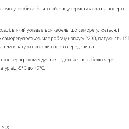
ає змогу зробити більш найкращу герметизацію на поверхні
сації, в який укладається кабель, що саморегулюється, і
о саморегулюється, має робочу напругу 220В, потужність 15
від температури навколишнього середовища.
ектроенергії рекомендується підключення кабелю через
тур від -5°С до +5°С.
о УФ;