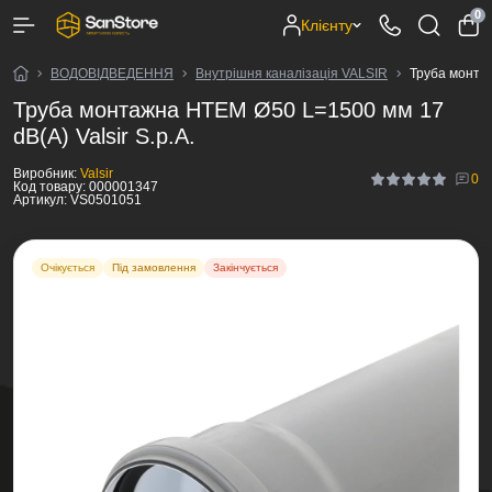
0
Клієнту
ВОДОВІДВЕДЕННЯ
Внутрішня каналізація VALSIR
Труба монтаж
Труба монтажна HTEM Ø50 L=1500 мм 17
dB(A) Valsir S.p.A.
Виробник:
Valsir
0
Код товару:
000001347
Артикул:
VS0501051
Очікується
Під замовлення
Закінчується