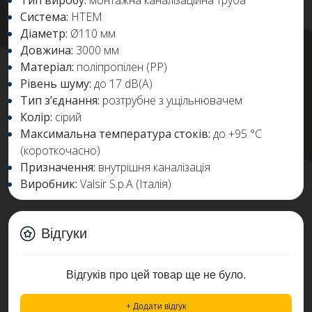
Тип виробу:
монтажна каналізаційна труба
Система:
HTEM
Діаметр:
Ø110 мм
Довжина:
3000 мм
Матеріал:
поліпропілен (PP)
Рівень шуму:
до 17 dB(A)
Тип з’єднання:
розтрубне з ущільнювачем
Колір:
сірий
Максимальна температура стоків:
до +95 °C
(короткочасно)
Призначення:
внутрішня каналізація
Виробник:
Valsir S.p.A (Італія)
Відгуки
Відгуків про цей товар ще не було.
+ Додати відгук