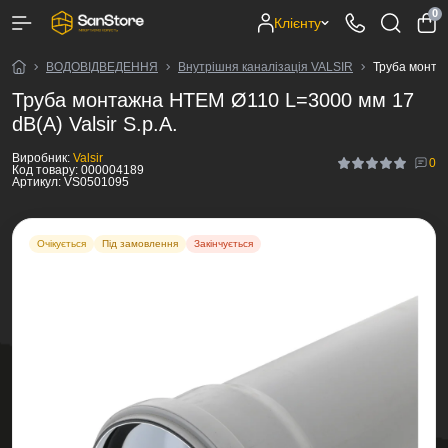
0
Клієнту
ВОДОВІДВЕДЕННЯ
Внутрішня каналізація VALSIR
Труба монтаж
Труба монтажна HTEM Ø110 L=3000 мм 17
dB(A) Valsir S.p.A.
Виробник:
Valsir
0
Код товару:
000004189
Артикул:
VS0501095
Очікується
Під замовлення
Закінчується