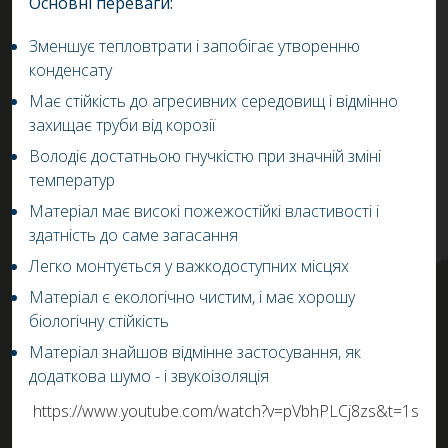
Основні переваги:
Зменшує тепловтрати і запобігає утворенню
конденсату
Має стійкість до агресивних середовищ і відмінно
захищає труби від корозії
Володіє достатньою гнучкістю при значній зміні
температур
Матеріал має високі пожежостійкі властивості і
здатність до саме загасання
Легко монтується у важкодоступних місцях
Матеріал є екологічно чистим, і має хорошу
біологічну стійкість
Матеріал знайшов відмінне застосування, як
додаткова шумо - і звукоізоляція
https://www.youtube.com/watch?v=pVbhPLCj8zs&t=1s