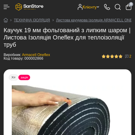
0
Клієнту
ТЕХНІЧНА ІЗОЛЯЦІЯ
Листова каучукова ізоляція ARMACELL ONE
Каучук 19 мм фольгований з липким шаром |
Листова Ізоляція Oneflex для теплоізоляції
труб
Виробник:
Armacell Oneflex
2
Код товару:
000002866
Хіт
акція