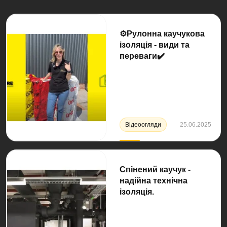
⚙️Рулонна каучукова
ізоляція - види та
переваги✔️
Відеоогляди
25.06.2025
Спінений каучук -
надійна технічна
ізоляція.