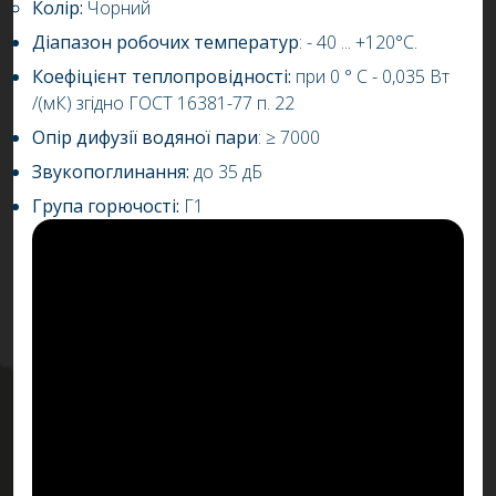
Колір:
Чорний
Діапазон робочих температур
: - 40 ... +120°С.
Коефіцієнт теплопровідності:
при 0 ° С - 0,035 Вт
/(мК) згідно ГОСТ 16381-77 п. 22
Опір дифузії водяної пари
: ≥ 7000
Звукопоглинання:
до 35 дБ
Група горючості:
Г1