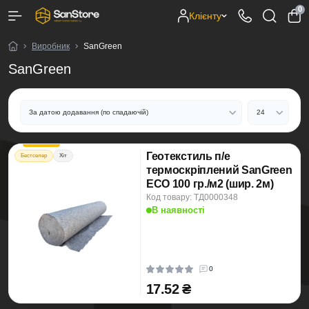
0
Клієнту
Виробник
SanGreen
SanGreen
Геотекстиль п/е
Бестселер
Хіт
термоскріплений SanGreen
ECO 100 гр./м2 (шир. 2м)
Код товару: ТД0000348
В наявності
0
17.52 ₴