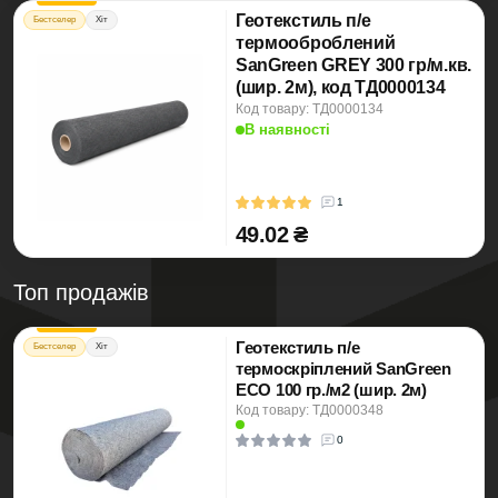
Геотекстиль п/е
Бестселер
Хіт
термооброблений
SanGreen GREY 300 гр/м.кв.
(шир. 2м), код ТД0000134
Код товару: ТД0000134
В наявності
1
49.02 ₴
Топ продажів
Геотекстиль п/е
Бестселер
Хіт
термоскріплений SanGreen
ECO 100 гр./м2 (шир. 2м)
Код товару: ТД0000348
0