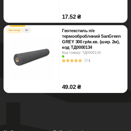
17.52 ₴
Геотекстиль п/е
Бестселер
Хіт
термооброблений SanGreen
GREY 300 гр/м.кв. (шир. 2м),
код ТД0000134
Код товару: ТД0000134
1
49.02 ₴