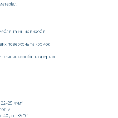
матеріал.
 меблів та інших виробів.
ових поверхонь та кромок.
 скляних виробів та дзеркал.
22–25 кг/м³
пог. м
д -40 до +85 °C