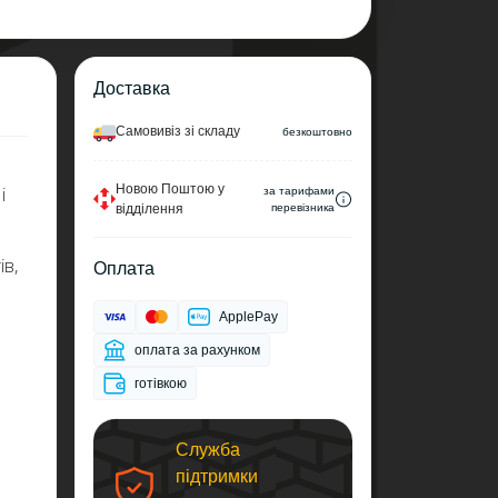
Доставка
Самовивіз зі складу
безкоштовно
Новою Поштою у
і
за тарифами
відділення
перевізника
ів,
Оплата
ApplePay
оплата за рахунком
готівкою
Служба
підтримки