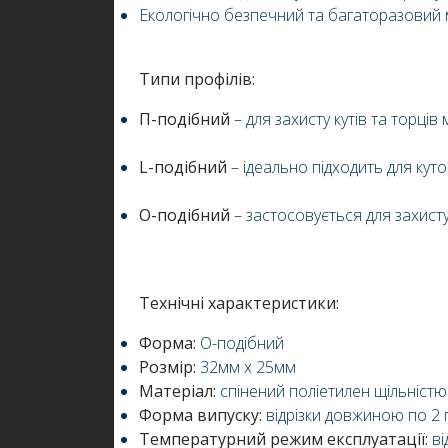
Екологічно безпечний та багаторазовий 
Типи профілів:
П-подібний
– для захисту кутів та торців
L-подібний
– ідеально підходить для кут
О-подібний
– застосовується для захисту
Технічні характеристики:
Форма:
О-подібний
Розмір:
32мм х 25мм
Матеріал:
спінений поліетилен щільністю 
Форма випуску:
відрізки довжиною по 2 
Температурний режим експлуатації:
ві