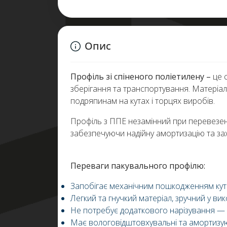
Опис
Профіль зі спіненого поліетилену –
це с
зберігання та транспортування. Матеріа
подряпинам на кутах і торцях виробів.
Профіль з ППЕ незамінний при перевезенні
забезпечуючи надійну амортизацію та зах
Переваги пакувального профілю:
Запобігає механічним пошкодженням кутів
Легкий та гнучкий матеріал, зручний у вик
Не потребує додаткового нарізування — 
Має вологовідштовхувальні та амортизую