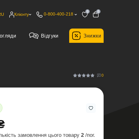
0
0
0-800-400-218
RU
Клієнту
огляди
Відгуки
Знижки
0
₴
лькість замовлення цього товару
2
/пог.