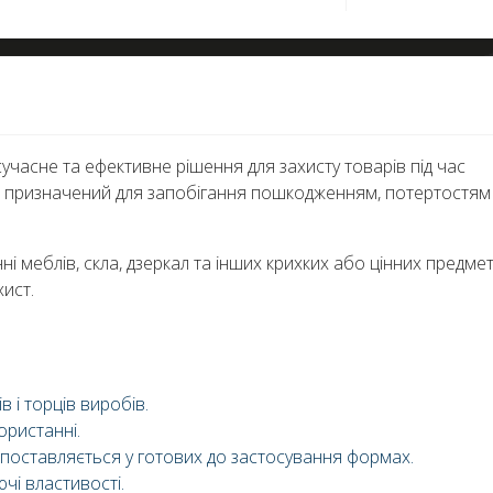
учасне та ефективне рішення для захисту товарів під час
л призначений для запобігання пошкодженням, потертостям 
 меблів, скла, дзеркал та інших крихких або цінних предмет
ист.
 і торців виробів.
ористанні.
поставляється у готових до застосування формах.
чі властивості.