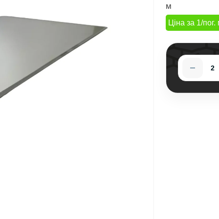
м
Ціна за 1/пог. 