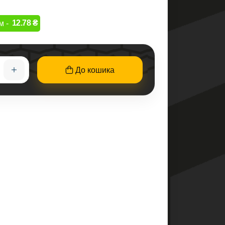
12.78 ₴
м -
До кошика