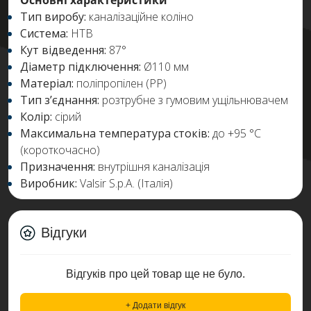
Основні характеристики
Тип виробу:
каналізаційне коліно
Система:
HTB
Кут відведення:
87°
Діаметр підключення:
Ø110 мм
Матеріал:
поліпропілен (PP)
Тип з’єднання:
розтрубне з гумовим ущільнювачем
Колір:
сірий
Максимальна температура стоків:
до +95 °C
(короткочасно)
Призначення:
внутрішня каналізація
Виробник:
Valsir S.p.A. (Італія)
Відгуки
Відгуків про цей товар ще не було.
+ Додати відгук