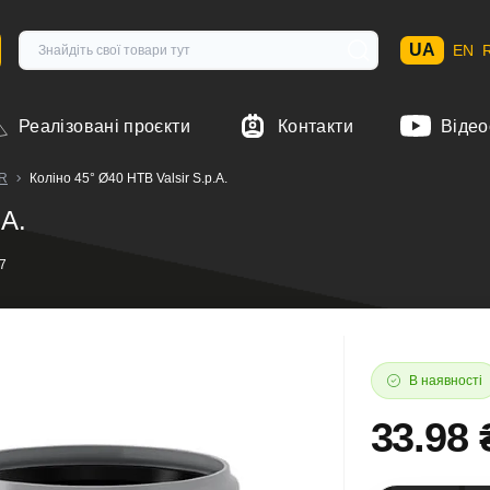
UA
EN
Реалізовані проєкти
Контакти
Відео
IR
Коліно 45° Ø40 HTB Valsir S.p.A.
.A.
7
В наявності
33.98 