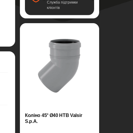
Служба підтримки
клієнтів
Коліно 45° Ø40 HTB Valsir
S.p.A.