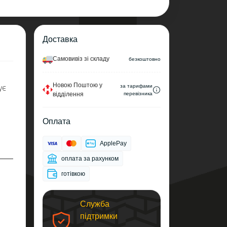
Доставка
Самовивіз зі складу
безкоштовно
Новою Поштою у
ує
за тарифами
відділення
перевізника
Оплата
ApplePay
оплата за рахунком
готівкою
Служба
підтримки