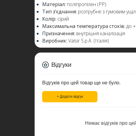
Матеріал:
поліпропілен (PP)
Тип з’єднання:
розтрубне з гумовим ущ
Колір:
сірий
Максимальна температура стоків:
до +
Призначення:
внутрішня каналізація
Виробник:
Valsir S.p.A. (Італія)
Відгуки
Відгуків про цей товар ще не було.
+ Додати відгук
Немає відгуків про цей