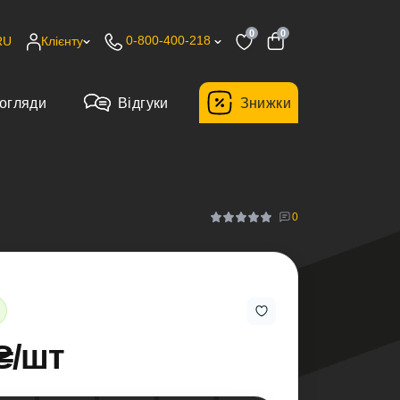
0
0
0-800-400-218
RU
Клієнту
огляди
Відгуки
Знижки
0
₴/шт