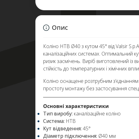
Опис
Коліно HTB Ø40 з кутом 45° від Valsir S.
каналізаційних системах. Оптимальний кут
ризик засмічень. Виріб виготовлений із в
стійкість до температурних і хімічних впл
Коліно оснащене розтрубним з’єднанням 
простоту монтажу без застосування спеці
Основні характеристики
Тип виробу:
каналізаційне коліно
Система:
HTB
Кут відведення:
45°
Діаметр підключення:
Ø40 мм