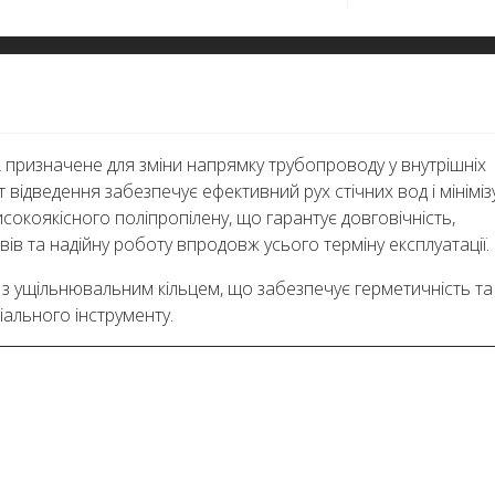
p.A призначене для зміни напрямку трубопроводу у внутрішніх
 відведення забезпечує ефективний рух стічних вод і мініміз
исокоякісного поліпропілену, що гарантує довговічність,
ивів та надійну роботу впродовж усього терміну експлуатації.
з ущільнювальним кільцем, що забезпечує герметичність та
ального інструменту.