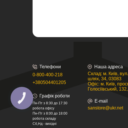
Телефони
Наша адреса
Склад: м. Київ, ву
0-800-400-218
шлях, 34, 03083
+380504401205
Офіс: м. Київ, прос
Голосіївський, 132
Графік роботи
E-mail
Пн-Пт з 8:30 до 17:30
sanstore@ukr.net
робота офісу
Пн-Пт з 8:00 до 18:00
робота складу
Сб,Нд - вихідні