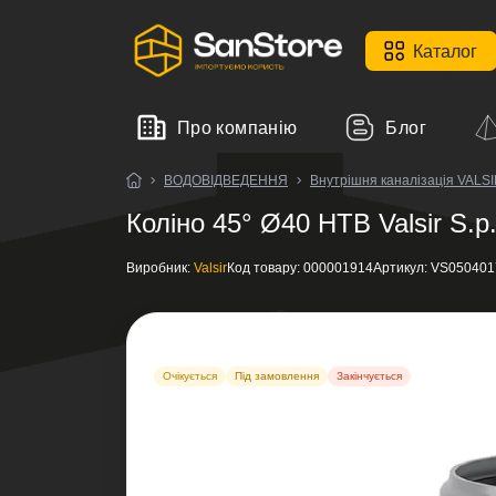
Каталог
Про компанію
Блог
ВОДОВІДВЕДЕННЯ
Внутрішня каналізація VALS
Коліно 45° Ø40 HTB Valsir S.p
Виробник:
Valsir
Код товару:
000001914
Артикул:
VS050401
Очікується
Під замовлення
Закінчується