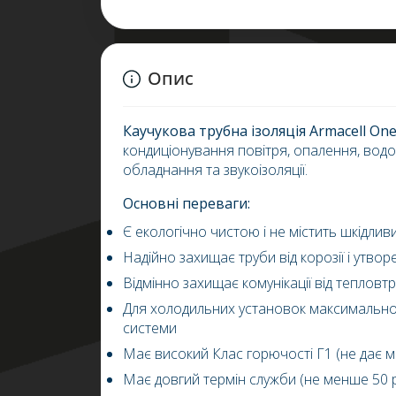
Опис
Каучукова трубна ізоляція
Armacell
One
кондиціонування повітря, опалення, водоп
обладнання
та звукоізоляції.
Основні переваги:
Є екологічно чистою і не містить шкідли
Надійно захищає труби від корозії і утво
Відмінно захищає комунікації від тепловт
Для холодильних установок максимально 
системи
Має високий Клас горючості Г1 (не дає м
Має довгий термін служби (не менше 50 р