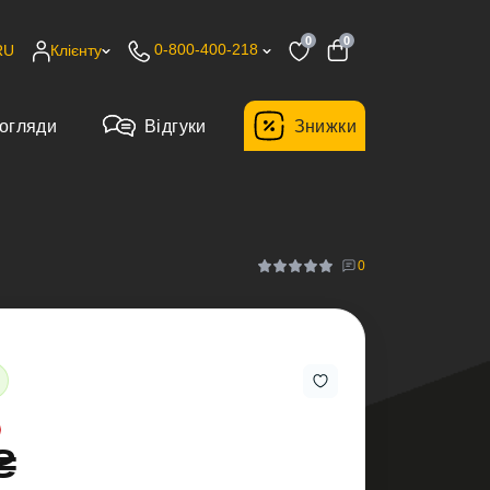
0
0
0-800-400-218
RU
Клієнту
огляди
Відгуки
Знижки
0
₴