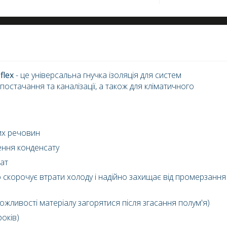
flex
- це універсальна гнучка ізоляція для систем
остачання та каналізації, а також для кліматичного
вих речовин
рення конденсату
рат
скорочує втрати холоду і надійно захищає від промерзання
ожливості матеріалу загорятися після згасання полум'я)
оків)