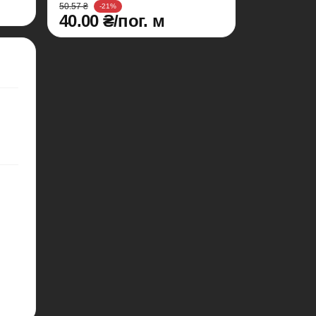
50.57 ₴
-21%
40.00 ₴/пог. м