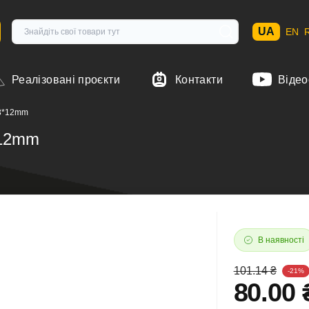
UA
EN
Реалізовані проєкти
Контакти
Відео
13*12mm
*12mm
В наявності
101.14 ₴
-21%
80.00 