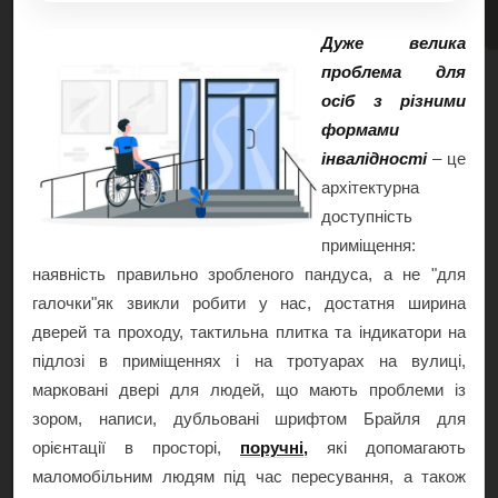
Дуже велика
проблема для
осіб з різними
формами
інвалідності
– це
архітектурна
доступність
приміщення:
наявність правильно зробленого пандуса, а не "для
галочки"як звикли робити у нас, достатня ширина
дверей та проходу, тактильна плитка та iндикатори на
підлозі в приміщеннях і на тротуарах на вулиці,
марковані двері для людей, що мають проблеми із
зором, написи, дубльовані шрифтом Брайля для
орієнтації в просторі,
поручні
,
які допомагають
маломобільним людям під час пересування, а також