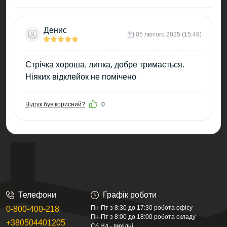
Денис
05 лютого 2025 (15:49)
Стрічка хороша, липка, добре тримається.
Ніяких відклейок не помічено
Відгук був корисний?
0
Телефони
Графік роботи
Пн-Пт з 8:30 до 17:30 робота офісу
0-800-400-218
Пн-Пт з 8:00 до 18:00 робота складу
+380504401205
Сб,Нд - вихідні