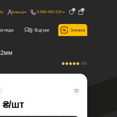
0
0
0-800-400-218
RU
Клієнту
огляди
Відгуки
Знижки
 32мм
1
0 ₴/шт