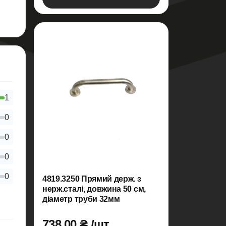
1
0
0
0
0
4819.3250 Прямий держ. з
нерж.сталі, довжина 50 см,
діаметр труби 32мм
738.00 ₴ /шт