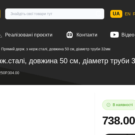
UA
EN
Реалізовані проєкти
Контакти
Відео
 Прямий держ. з нерж.сталі, довжина 50 см, діаметр труби 32мм
ж.сталі, довжина 50 см, діаметр труби
250Р.304.00
В наявності
738.0