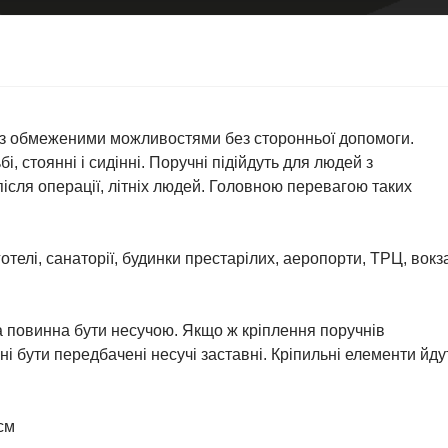
з обмеженими можливостями без сторонньої допомоги.
, стоянні і сидінні. Поручні підійдуть для людей з
сля операції, літніх людей. Головною перевагою таких
телі, санаторії, будинки престарілих, аеропорти, ТРЦ, вокз
на повинна бути несучою. Якщо ж кріплення поручнів
ні бути передбачені несучі заставні. Кріпильні елементи йду
см