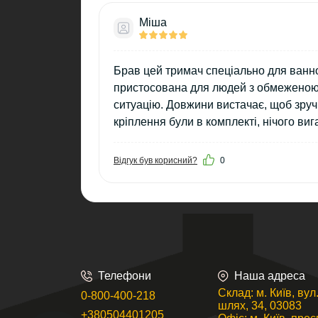
Міша
Брав цей тримач спеціально для ванної
пристосована для людей з обмеженою 
ситуацію. Довжини вистачає, щоб зручн
кріплення були в комплекті, нічого ви
Відгук був корисний?
0
Телефони
Наша адреса
Склад: м. Київ, ву
0-800-400-218
шлях, 34, 03083
+380504401205