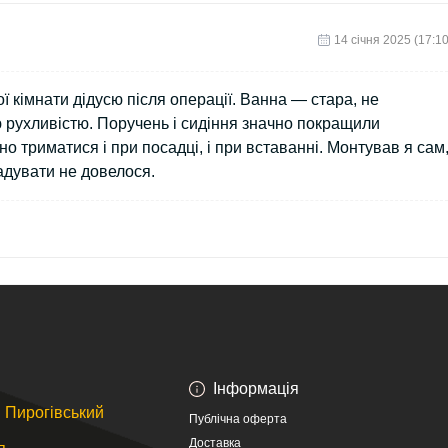
14 cічня 2025 (17:10
 кімнати дідусю після операції. Ванна — стара, не
рухливістю. Поручень і сидіння значно покращили
о триматися і при посадці, і при вставанні. Монтував я сам
гадувати не довелося.
Інформація
л. Пирогівський
Публічна оферта
Доставка