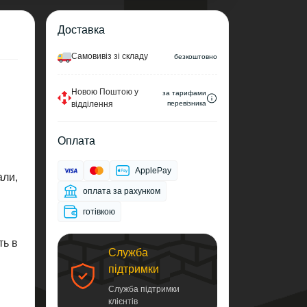
Доставка
Самовивіз зі складу
безкоштовно
Новою Поштою у
за тарифами
відділення
перевізника
Оплата
ApplePay
али,
оплата за рахунком
готівкою
ть в
Служба
підтримки
Служба підтримки
клієнтів