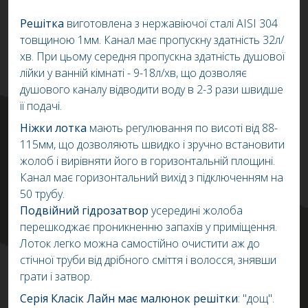
Решітка
виготовлена з нержавіючої сталі AISI 304
товщиною 1мм. Канал має пропускну здатність 32л/
хв. При цьому середня пропускна здатність душової
лійки у ванній кімнаті - 9-18л/хв, що дозволяє
душового каналу відводити воду в 2-3 рази швидше
її подачі.
Ніжки лотка
мають регулювання по висоті від 88-
115мм, що дозволяють швидко і зручно встановити
жолоб і вирівняти його в горизонтальній площині.
Канал має горизонтальний вихід з підключенням на
50 трубу.
Подвійний гідрозатвор
усередині жолоба
перешкоджає проникненню запахів у приміщення.
Лоток легко можна самостійно очистити аж до
стічної труби від дрібного сміття і волосся, знявши
грати і затвор.
Серія Класік Лайн має малюнок решітки
: "дощ".