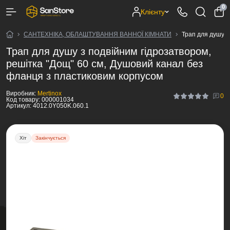
0
Клієнту
САНТЕХНІКА, ОБЛАШТУВАННЯ ВАННОЇ КІМНАТИ
Трап для душу з
Трап для душу з подвійним гідрозатвором,
решітка "Дощ" 60 см, Душовий канал без
фланця з пластиковим корпусом
Виробник:
Mertinox
0
Код товару:
000001034
Артикул:
4012.0Y050K.060.1
Хіт
Закінчується