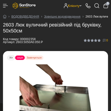
0
Клієнту
ВОДОВІДВЕДЕННЯ
Зовнішнє водовідведення
2603 Люк вуличний
2603 Люк вуличний ревізійний під бруківку,
50х50см
Код товару:
000002358
0
Артикул:
2603.5050А0.050.Р
Хіт
акція
Закінчується